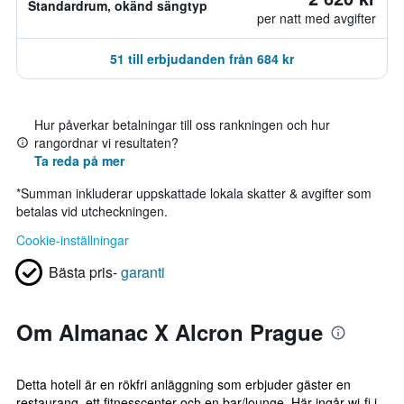
Standardrum, okänd sängtyp
per natt med avgifter
51 till erbjudanden från 684 kr
Hur påverkar betalningar till oss rankningen och hur
rangordnar vi resultaten?
Ta reda på mer
*
Summan inkluderar uppskattade lokala skatter & avgifter som
betalas vid utcheckningen.
Cookie-inställningar
Bästa pris-
garanti
Om Almanac X Alcron Prague
Detta hotell är en rökfri anläggning som erbjuder gäster en
restaurang, ett fitnesscenter och en bar/lounge. Här ingår wi-fi i