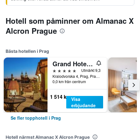
Hotell som påminner om Almanac X
Alcron Prague
Bästa hotellen i Prag
Grand Hotel Bohemia
5 stjärnor
Utmärkt 9,3
Kralodvorska 4, Prag, Prague Region, Tjeckien
0,0 km från centrum
1 514 kr
Visa
erbjudande
Se fler topphotell i Prag
Hotell närmst Almanac X Alcron Prague