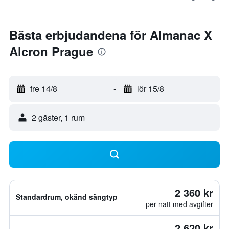
Bästa erbjudandena för Almanac X
Alcron Prague
fre 14/8
-
lör 15/8
2 gäster, 1 rum
2 360 kr
Standardrum, okänd sängtyp
per natt med avgifter
2 620 kr