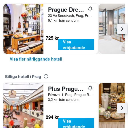
Prague Dream Hostel
23 Ve Smeckach, Prag, Prague Region, Tjeckien
0,1 km från centrum
725 kr
Visa
erbjudande
Visa fler närliggande hotell
Billiga hotell i Prag
Plus Prague Hostel
Privozni 1, Prag, Prague Region, Tjeckien
3,2 km från centrum
294 kr
Visa
erbjudande