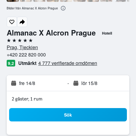
Bilder från Almanac X Alcron Prague
Almanac X Alcron Prague
Hotell
5 stjärnor
Prag, Tjeckien
+420 222 820 000
Utmärkt
4 777 verifierade omdömen
9,2
fre 14/8
-
lör 15/8
2 gäster, 1 rum
Sök