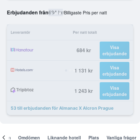
Erbjudanden från
684 kr
/
Billigaste Pris per natt
Leverantör
Per natt totalt
Visa
684 kr
erbjudande
Visa
1 131 kr
erbjudande
Visa
1 243 kr
erbjudande
53 till erbjudanden för Almanac X Alcron Prague
Om
Omdömen
Liknande hotell
Plats
Vanliga frågor