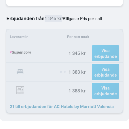
Erbjudanden från
1 345 kr
/
Billigaste Pris per natt
Leverantör
Per natt totalt
Visa
1 345 kr
erbjudande
Visa
1 383 kr
erbjudande
Visa
1 388 kr
erbjudande
21 till erbjudanden för AC Hotels by Marriott Valencia