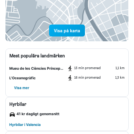
Visa på karta
Mest populära landmärken
13 min promenad
1,1 km
Mueu de les Ciències Príncep Felipe
16 min promenad
1,3 km
L'Oceanogràfic
Visa mer
Hyrbilar
41 kr dagligt genomsnitt
Hyrbilar i Valencia