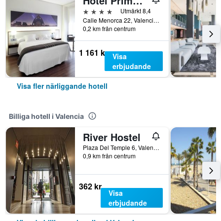
Hotel Primus Valencia
4 stjärnor
Utmärkt 8,4
Calle Menorca 22, Valencia, Valencia, Spanien
0,2 km från centrum
1 161 kr
Visa
erbjudande
Visa fler närliggande hotell
Billiga hotell i Valencia
River Hostel
Plaza Del Temple 6, Valencia, Valencia, Spanien
0,9 km från centrum
362 kr
Visa
erbjudande