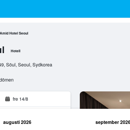
Amid Hotel Seoul
l
Hotell
49, Söul, Seoul, Sydkorea
mdömen
fre 14/8
augusti 2026
september 202