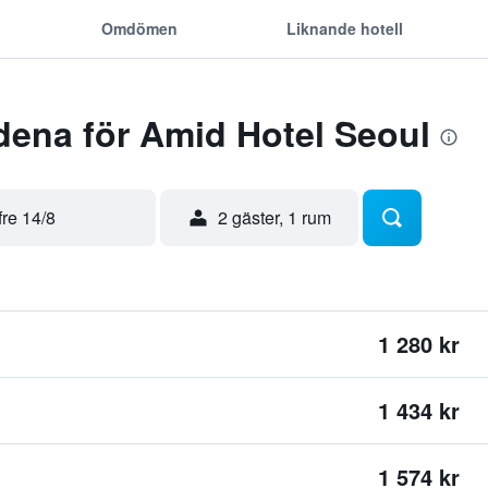
Omdömen
Liknande hotell
dena för Amid Hotel Seoul
fre 14/8
2 gäster, 1 rum
1 280 kr
1 434 kr
1 574 kr