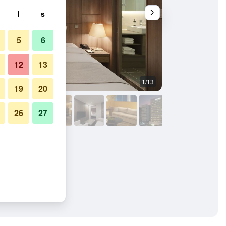
l
s
5
6
12
13
1/13
Övrigt
19
20
26
27