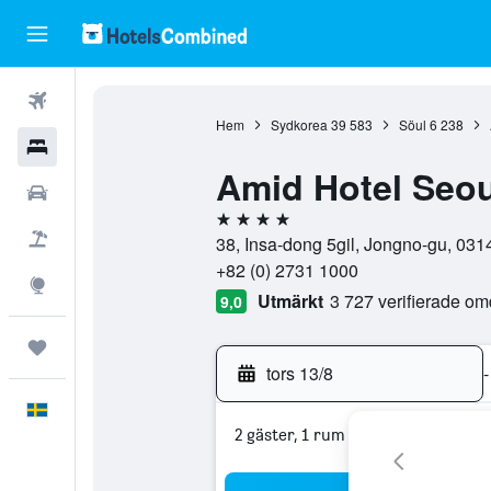
Flyg
Hem
Sydkorea
39 583
Söul
6 238
Hotell
Amid Hotel Seou
Hyrbilar
4 stjärnor
Flyg+hotell
38, Insa-dong 5gil, Jongno-gu, 031
+82 (0) 2731 1000
Explore
Utmärkt
3 727 verifierade o
9,0
Trips
tors 13/8
-
Svenska
2 gäster, 1 rum