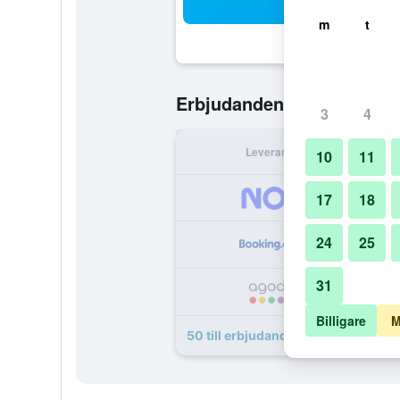
Sö
m
t
402 kr
Erbjudanden från
/
Bil
3
4
Leverantör
Per 
10
11
4
17
18
24
25
7
31
8
Billigare
M
50 till erbjudanden för Amid Hotel 