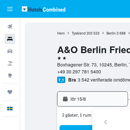
Flyg
Hem
Tyskland
303 533
Berlin
3 688
Hotell
A&O Berlin Frie
Hyrbilar
2 stjärnor
Flyg+hotell
Boxhagener Str. 73, 10245, Berlin,
+49 30 297 781 5400
Explore
Bra
3 542 verifierade omdöm
7,1
Trips
lör 15/8
-
Svenska
2 gäster, 1 rum