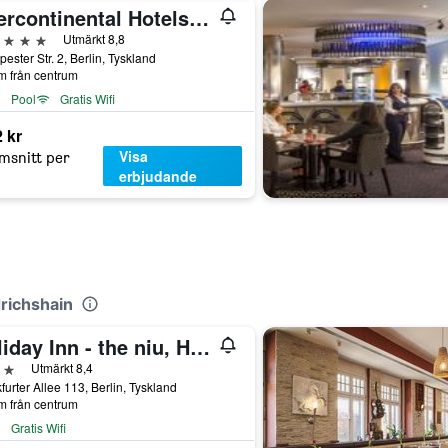
Intercontinental Hotels Berlin By IHG
järnor
Utmärkt 8,8
ester Str. 2, Berlin, Tyskland
m från centrum
Pool
Gratis Wifi
 kr
Visa
msnitt per
erbjudande
drichshain
Holiday Inn - the niu, Hide Berlin Friedrichshain by IHG
järnor
Utmärkt 8,4
furter Allee 113, Berlin, Tyskland
m från centrum
Gratis Wifi