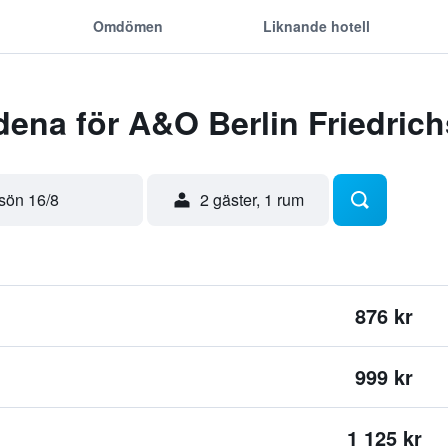
Omdömen
Liknande hotell
ena för A&O Berlin Friedric
sön 16/8
2 gäster, 1 rum
876 kr
999 kr
1 125 kr