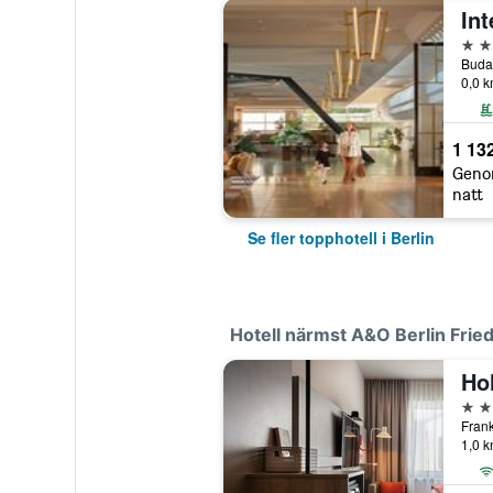
5 st
Budap
0,0 k
1 132
Geno
natt
Se fler topphotell i Berlin
Hotell närmst A&O Berlin Frie
3 st
Frank
1,0 k