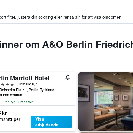
t filter, justera din sökning eller rensa allt för att visa omdömen.
inner om A&O Berlin Friedric
lin Marriott Hotel
järnor
Utmärkt 8,7
Beisheim-Platz 1, Berlin, Tyskland
m från centrum
Pool
Gratis Wifi
 kr
Visa
msnitt per
erbjudande