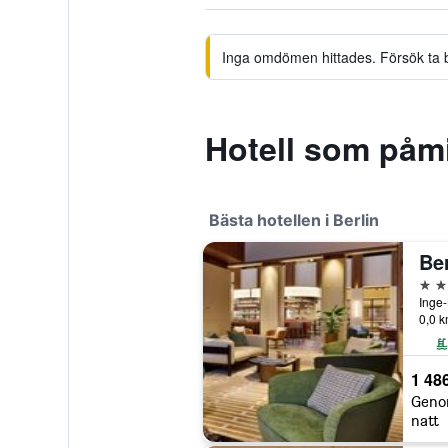
Inga omdömen hittades. Försök ta bor
Hotell som påm
Bästa hotellen i Berlin
Ber
5 st
Inge-
0,0 k
1 486
Geno
natt