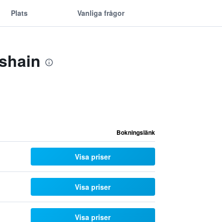
Plats
Vanliga frågor
hshain
Bokningslänk
Visa priser
Visa priser
Visa priser