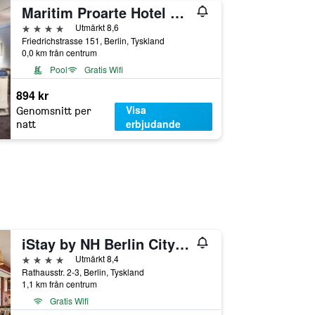
Maritim Proarte Hotel Berlin
4 stjärnor
Utmärkt 8,6
Friedrichstrasse 151, Berlin, Tyskland
0,0 km från centrum
Pool
Gratis Wifi
894 kr
Visa
Genomsnitt per
erbjudande
natt
iStay by NH Berlin City Ost Hotel
4 stjärnor
Utmärkt 8,4
Rathausstr. 2-3, Berlin, Tyskland
1,1 km från centrum
Gratis Wifi