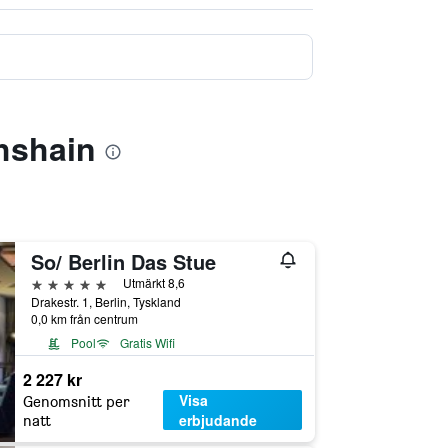
hshain
So/ Berlin Das Stue
5 stjärnor
Utmärkt 8,6
Drakestr. 1, Berlin, Tyskland
0,0 km från centrum
Pool
Gratis Wifi
2 227 kr
Visa
Genomsnitt per
erbjudande
natt