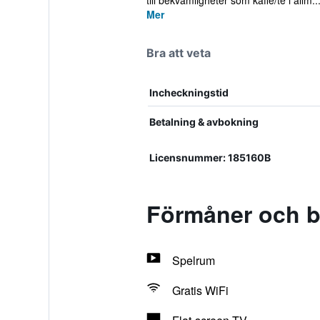
till bekvämligheter som kaffe/te i allm..
Mer
Bra att veta
Incheckningstid
Betalning & avbokning
Licensnummer: 185160B
Förmåner och b
Spelrum
Gratis WiFi