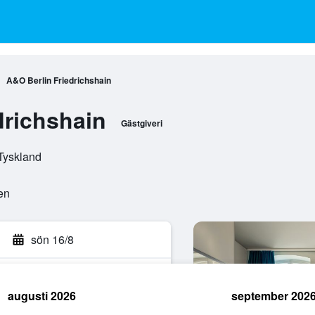
A&O Berlin Friedrichshain
drichshain
Gästgiveri
 Tyskland
en
sön 16/8
augusti 2026
september 202