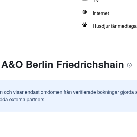
TV
Internet
Husdjur får medtagas
A&O Berlin Friedrichshain
in och visar endast omdömen från verifierade bokningar gjorda
odda externa partners.
n