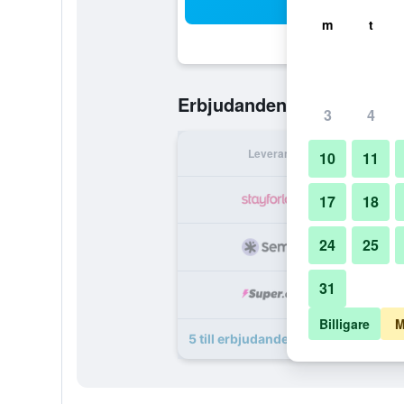
Sö
m
t
349 kr
Erbjudanden från
/
Bil
3
4
Leverantör
Per 
10
11
3
17
18
24
25
8
31
9
Billigare
M
5 till erbjudanden för A&O Berlin F