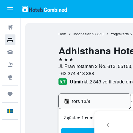
Flyg
Hem
Indonesien
97 850
Yogyakarta
5
Hotell
Adhisthana Hote
Hyrbilar
3 stjärnor
Flyg+hotell
Jl. Prawirotaman 2 No. 613, 55153,
+62 274 413 888
Explore
Utmärkt
2 843 verifierade o
8,7
Trips
tors 13/8
-
Svenska
2 gäster, 1 rum