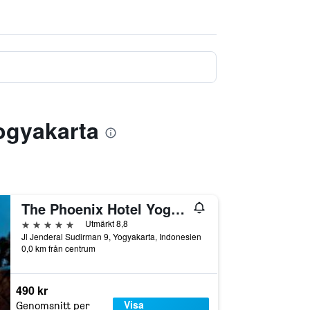
ogyakarta
The Phoenix Hotel Yogyakarta - Handwritten Collection
5 stjärnor
Utmärkt 8,8
Jl Jenderal Sudirman 9, Yogyakarta, Indonesien
0,0 km från centrum
490 kr
Visa
Genomsnitt per