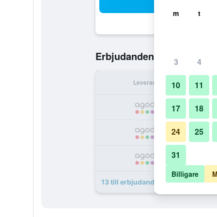
Sö
m
t
202 kr
Erbjudanden från
/
Bil
3
4
Leverantör
Per 
10
11
2
17
18
24
25
2
31
2
Billigare
M
13 till erbjudanden för Adhisthana