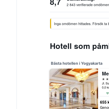
8,7
2 843 verifierade omdöme
Inga omdömen hittades. Försök ta bor
Hotell som påm
Bästa hotellen i Yogyakarta
5 st
Jl. S
0,0 k
655 
Geno