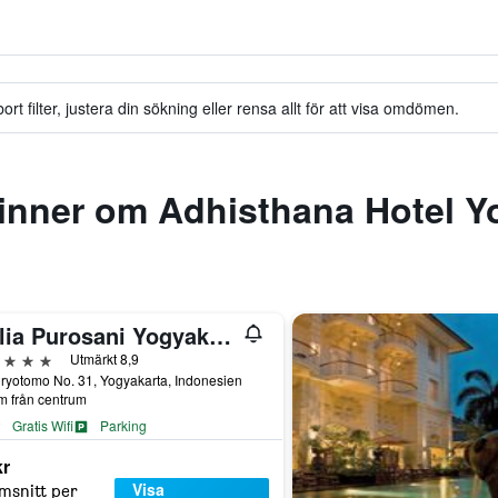
n
t filter, justera din sökning eller rensa allt för att visa omdömen.
inner om Adhisthana Hotel Y
Melia Purosani Yogyakarta
järnor
Utmärkt 8,9
uryotomo No. 31, Yogyakarta, Indonesien
m från centrum
Gratis Wifi
Parking
kr
Visa
msnitt per