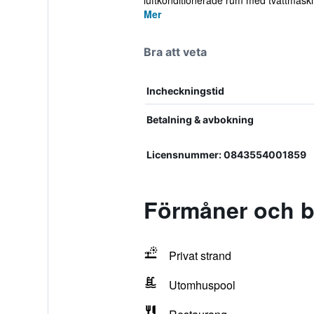
luftkonditionerade rum med tvättmaskin
Mer
Bra att veta
Incheckningstid
Betalning & avbokning
Licensnummer: 0843554001859
Förmåner och b
Privat strand
Utomhuspool