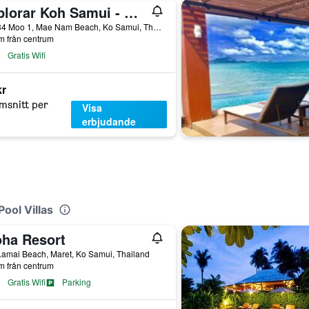
Explorar Koh Samui - Adults Only Resort and Spa
44/134 Moo 1, Mae Nam Beach, Ko Samui, Thailand
m från centrum
Gratis Wifi
kr
msnitt per
Visa
erbjudande
ool Villas
oha Resort
amai Beach, Maret, Ko Samui, Thailand
m från centrum
Gratis Wifi
Parking