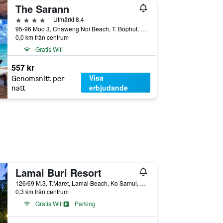
The Sarann
4 stjärnor
Utmärkt 8,4
95-96 Moo 3, Chaweng Noi Beach, T. Bophut, Koh Samui, Suratthani, Ko Samui, Thailand
0,0 km från centrum
Gratis Wifi
557 kr
Visa
Genomsnitt per
erbjudande
natt
Lamai Buri Resort
126/69 M.3, T.Maret, Lamai Beach, Ko Samui, Thailand
0,3 km från centrum
Gratis Wifi
Parking