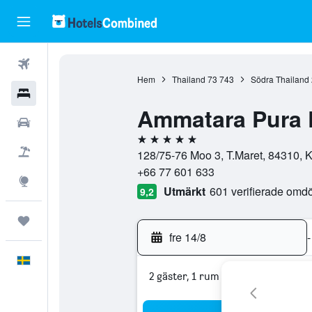
Flyg
Hem
Thailand
73 743
Södra Thailand
Hotell
Ammatara Pura P
Hyrbilar
5 stjärnor
Flyg+hotell
128/75-76 Moo 3, T.Maret, 84310, K
+66 77 601 633
Explore
Utmärkt
601 verifierade om
9,2
Trips
fre 14/8
-
Svenska
2 gäster, 1 rum