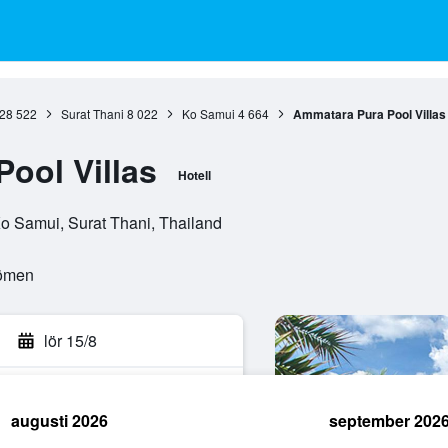
28 522
Surat Thani
8 022
Ko Samui
4 664
Ammatara Pura Pool Villas
ool Villas
Hotell
o Samui, Surat Thani, Thailand
dömen
lör 15/8
augusti 2026
september 202