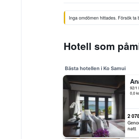
Inga omdömen hittades. Försök ta bor
Hotell som påm
Bästa hotellen i Ko Samui
92/1 
0,0 k
2 078
Geno
natt