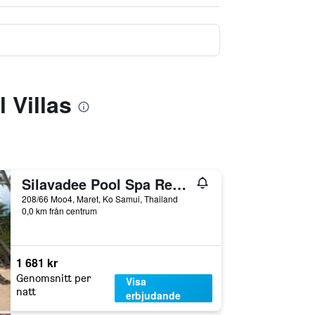
 Villas
Silavadee Pool Spa Resort - Sha Extra Plus
208/66 Moo4, Maret, Ko Samui, Thailand
0,0 km från centrum
1 681 kr
Genomsnitt per
Visa
natt
erbjudande