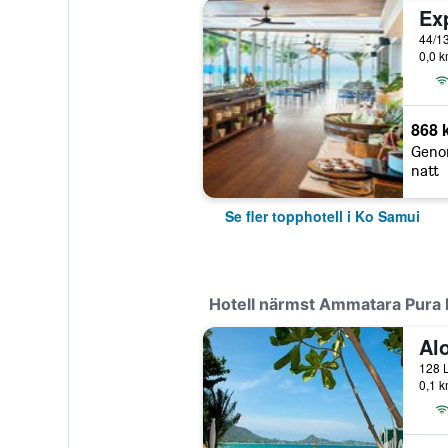
0,0 k
868 
Geno
natt
Se fler topphotell i Ko Samui
Hotell närmst Ammatara Pura P
Al
128 L
0,1 k