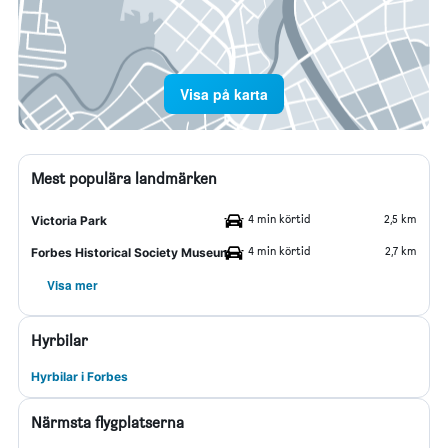
Visa på karta
Mest populära landmärken
4 min körtid
2,5 km
Victoria Park
4 min körtid
2,7 km
Forbes Historical Society Museum
Visa mer
Hyrbilar
Hyrbilar i Forbes
Närmsta flygplatserna