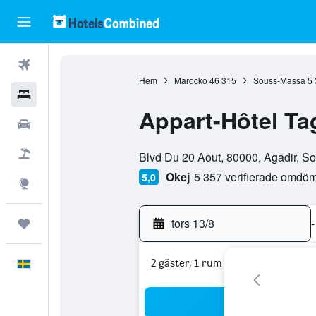
Flyg
Hem
Marocko
46 315
Souss-Massa
5 
Hotell
Appart-Hôtel Ta
Hyrbilar
Klasskategori: 0
Flyg+hotell
Blvd Du 20 Aout, 80000, Agadir, 
Okej
5 357 verifierade omdö
5,0
Explore
tors 13/8
-
Trips
2 gäster, 1 rum
Svenska
Sö