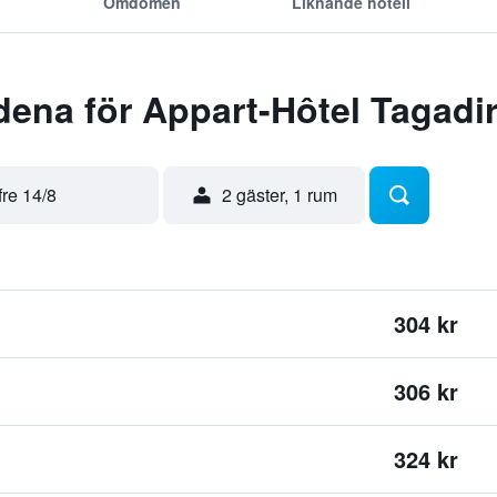
Omdömen
Liknande hotell
ena för Appart-Hôtel Tagadir
fre 14/8
2 gäster, 1 rum
304 kr
306 kr
324 kr