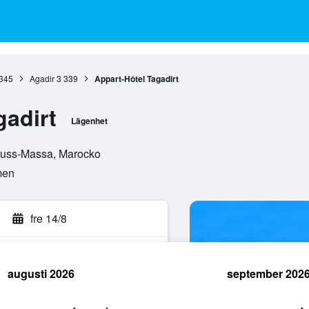
345
Agadir
3 339
Appart-Hôtel Tagadirt
gadirt
Lägenhet
Souss-Massa, Marocko
men
fre 14/8
augusti 2026
september 202
k