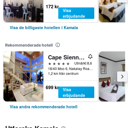
172 kr
Visa
erbjudande
Visa de billigaste hotellen i Kamala
Rekommenderade hotell
Cape Sienna Gourmet Hotel & Villas (SHA Plus+)
5 stjärnor
Utmärkt 8,6
18/40 Moo 6, Nakalay Road, Kamala, Thailand
1,2 km från centrum
699 kr
Visa
erbjudande
Visa andra rekommenderade hotell