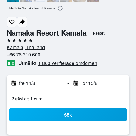
Bilder från Namaka Resort Kamala
Namaka Resort Kamala
Resort
5 stjärnor
Kamala, Thailand
+66 76 310 600
Utmärkt
1 863 verifierade omdömen
8,2
fre 14/8
-
lör 15/8
2 gäster, 1 rum
Sök