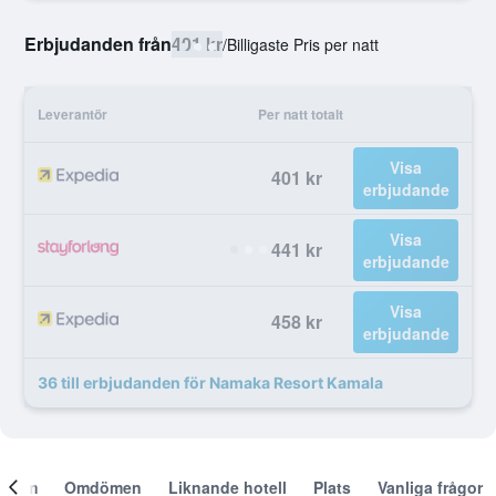
Erbjudanden från
401 kr
/
Billigaste Pris per natt
Leverantör
Per natt totalt
Visa
401 kr
erbjudande
Visa
441 kr
erbjudande
Visa
458 kr
erbjudande
36 till erbjudanden för Namaka Resort Kamala
Om
Omdömen
Liknande hotell
Plats
Vanliga frågor