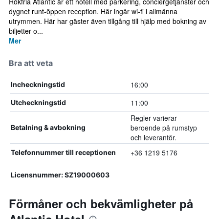
Rökfria Atlantic är ett hotell med parkering, conciergetjänster och
dygnet runt-öppen reception. Här ingår wi-fi i allmänna
utrymmen. Här har gäster även tillgång till hjälp med bokning av
biljetter o...
Mer
Bra att veta
16:00
Incheckningstid
11:00
Utcheckningstid
Regler varierar
beroende på rumstyp
Betalning & avbokning
och leverantör.
+36 1219 5176
Telefonnummer till receptionen
Licensnummer: SZ19000603
Förmåner och bekvämligheter på