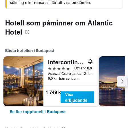
sökning eller rensa allt för att visa omdömen.
Hotell som påminner om Atlantic
Hotel
Bästa hotellen i Budapest
Intercontinental Hotels Budapest By IHG
5 stjärnor
Utmärkt 8,9
Apaczai Csere Janos 12-14, Budapest, Ungern
0,0 km från centrum
1 749 kr
Visa
erbjudande
Se fler topphotell i Budapest