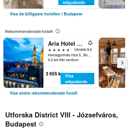
erbjudande
Visa de billigaste hotellen i Budapest
Rekommenderade hotell
Aria Hotel Budapest by Library Hotel Collection
5 stjärnor
Utmärkt 9,6
Hercegprímás Utca 5., Budapest, Ungern
0,3 km från centrum
3 655 kr
Visa
erbjudande
Visa andra rekommenderade hotell
Utforska District VIII - Józsefváros,
Budapest