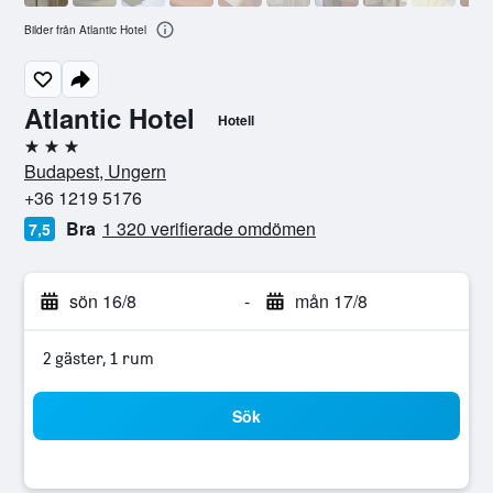
Bilder från Atlantic Hotel
Atlantic Hotel
Hotell
3 stjärnor
Budapest, Ungern
+36 1219 5176
Bra
1 320 verifierade omdömen
7,5
sön 16/8
-
mån 17/8
2 gäster, 1 rum
Sök