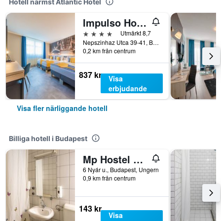
Hotell närmst Atlantic Hotel
Impulso Hotel by Mellow Mood Hotels
4 stjärnor
Utmärkt 8,7
Nepszinhaz Utca 39-41, Budapest, Ungern
0,2 km från centrum
837 kr
Visa
erbjudande
Visa fler närliggande hotell
Billiga hotell i Budapest
Mp Hostel Budapest
6 Nyár u., Budapest, Ungern
0,9 km från centrum
143 kr
Visa