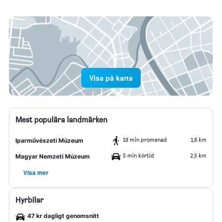
Visa på karta
Mest populära landmärken
19 min promenad
1,6 km
Iparművészeti Múzeum
5 min körtid
2,5 km
Magyar Nemzeti Múzeum
Visa mer
Hyrbilar
47 kr dagligt genomsnitt