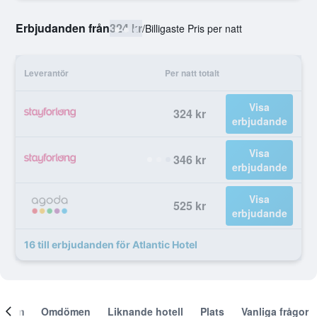
Erbjudanden från
324 kr
/
Billigaste Pris per natt
Leverantör
Per natt totalt
Visa
324 kr
erbjudande
Visa
346 kr
erbjudande
Visa
525 kr
erbjudande
16 till erbjudanden för Atlantic Hotel
Om
Omdömen
Liknande hotell
Plats
Vanliga frågor