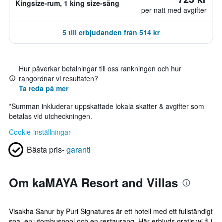
Kingsize-rum, 1 king size-säng
per natt med avgifter
5 till erbjudanden från 514 kr
Hur påverkar betalningar till oss rankningen och hur
rangordnar vi resultaten?
Ta reda på mer
*
Summan inkluderar uppskattade lokala skatter & avgifter som
betalas vid utcheckningen.
Cookie-inställningar
Bästa pris-
garanti
Om kaMAYA Resort and Villas
Visakha Sanur by Puri Signatures är ett hotell med ett fullständigt
spa, en utomhuspool och en restaurang. Här erbjuds gratis wi-fi i