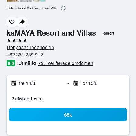
Bilder från kaMAYA Resort and Villas
kaMAYA Resort and Villas
Resort
4 stjärnor
Denpasar, Indonesien
+62 361 289 912
Utmärkt
797 verifierade omdömen
8,5
fre 14/8
-
lör 15/8
2 gäster, 1 rum
Sök