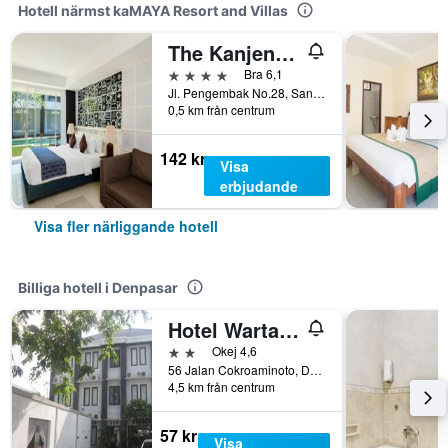
Hotell närmst kaMAYA Resort and Villas
The Kanjeng Suites & Villas Sanur
4 stjärnor
Bra 6,1
Jl. Pengembak No.28, Sanur Kauh, Denpasar, Indonesien
0,5 km från centrum
142 kr
Visa
erbjudande
Visa fler närliggande hotell
Billiga hotell i Denpasar
Hotel Warta Dua
2 stjärnor
Okej 4,6
56 Jalan Cokroaminoto, Denpasar, Indonesien
4,5 km från centrum
57 kr
Visa