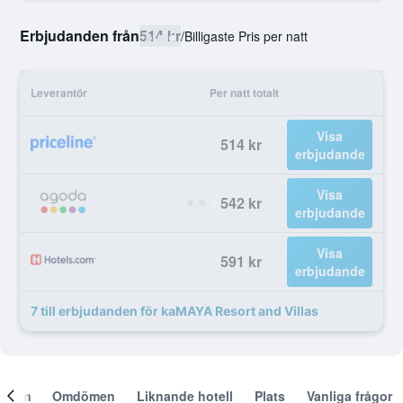
Erbjudanden från
514 kr
/
Billigaste Pris per natt
Leverantör
Per natt totalt
Visa
514 kr
erbjudande
Visa
542 kr
erbjudande
Visa
591 kr
erbjudande
7 till erbjudanden för kaMAYA Resort and Villas
Om
Omdömen
Liknande hotell
Plats
Vanliga frågor