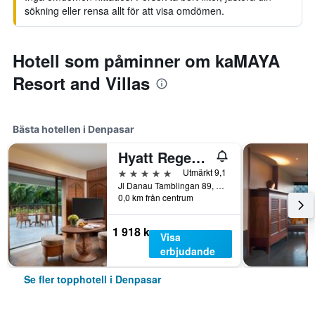
sökning eller rensa allt för att visa omdömen.
Hotell som påminner om kaMAYA
Resort and Villas
Bästa hotellen i Denpasar
Hyatt Regency Bali
5 stjärnor
Utmärkt 9,1
Jl Danau Tamblingan 89, Denpasar, Indonesien
0,0 km från centrum
1 918 kr
Visa
erbjudande
Se fler topphotell i Denpasar