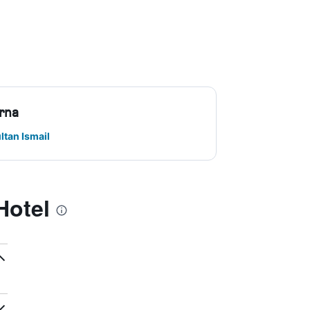
rna
ltan Ismail
Hotel