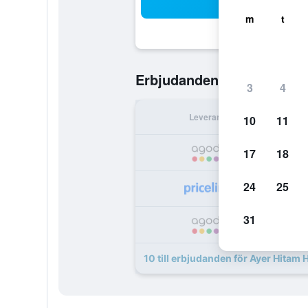
Sö
m
t
181 kr
Erbjudanden från
/
Bil
3
4
Leverantör
Per 
10
11
1
17
18
24
25
1
31
2
10 till erbjudanden för Ayer Hitam 