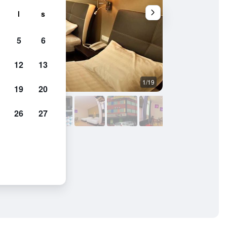
l
s
5
6
12
13
1/19
Sovrum
19
20
26
27