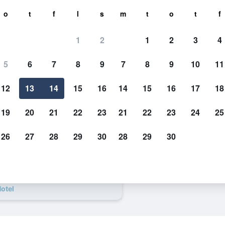
k
o
t
f
l
s
m
t
o
t
f
1
2
1
2
3
4
ligaste Pris per natt
5
6
7
8
9
7
8
9
10
11
Övrigt
natt totalt
12
13
14
15
16
14
15
16
17
18
81 kr
Visa erbjudande
19
20
21
22
23
21
22
23
24
25
26
27
28
29
30
28
29
30
Bilder från Ayer Hitam Hotel
98 kr
Visa erbjudande
01 kr
Visa erbjudande
Hotel