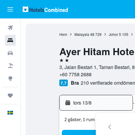
Flyg
Hem
Malaysia
48 729
Johor
5 105
Hotell
Ayer Hitam Hote
Hyrbilar
2 stjärnor
Flyg+hotell
3, Jalan Bestari 1, Taman Bestari, 
+60 7758 2688
Explore
Bra
210 verifierade omdöme
7,7
Trips
tors 13/8
-
Svenska
2 gäster, 1 rum