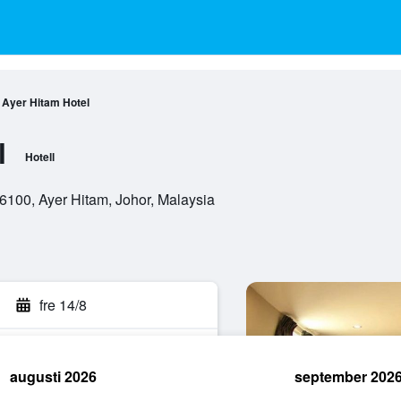
Ayer Hitam Hotel
l
Hotell
86100, Ayer Hitam, Johor, Malaysia
n
fre 14/8
augusti 2026
september 202