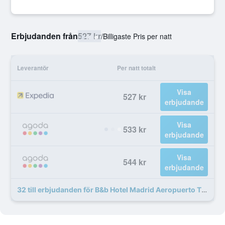
Erbjudanden från
527 kr
/
Billigaste Pris per natt
Leverantör
Per natt totalt
Visa
527 kr
erbjudande
Visa
533 kr
erbjudande
Visa
544 kr
erbjudande
32 till erbjudanden för B&b Hotel Madrid Aeropuerto T1 T2 T3