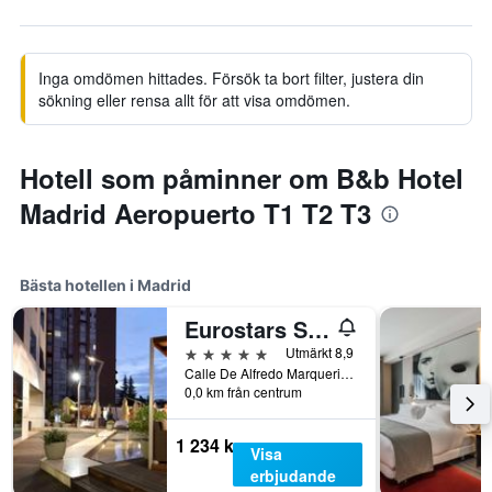
Inga omdömen hittades. Försök ta bort filter, justera din
sökning eller rensa allt för att visa omdömen.
Hotell som påminner om B&b Hotel
Madrid Aeropuerto T1 T2 T3
Bästa hotellen i Madrid
Eurostars Suites Mirasierra
5 stjärnor
Utmärkt 8,9
Calle De Alfredo Marquerie, 43, Madrid, Spanien
0,0 km från centrum
1 234 kr
Visa
erbjudande