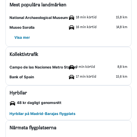
Mest populära landmärken
18 min körtid
15,8 km
National Archaeological Museum
16 min körtid
14,8 km
Museo Sorolla
Visa mer
Kollektivtrafik
9 min körtid
8,8 km
Campo de las Naciones Metro Station
17 min körtid
15,6 km
Bank of Spain
Hyrbilar
48 kr dagligt genomsnitt
Hyrbilar på Madrid-Barajas flygplats
Närmsta flygplatserna