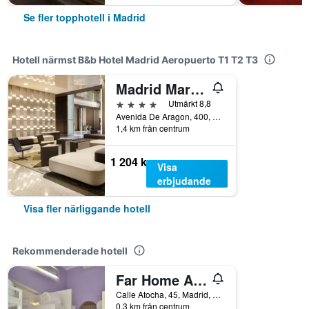
Se fler topphotell i Madrid
Hotell närmst B&b Hotel Madrid Aeropuerto T1 T2 T3
Madrid Marriott Auditorium Hotel & Conference Center
4 stjärnor
Utmärkt 8,8
Avenida De Aragon, 400, Madrid, Spanien
1,4 km från centrum
1 204 kr
Visa
erbjudande
Visa fler närliggande hotell
Rekommenderade hotell
Far Home Atocha
Calle Atocha, 45, Madrid, Spanien
0,3 km från centrum