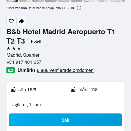
Bilder från B&b Hotel Madrid Aeropuerto T1 T2 T3
B&b Hotel Madrid Aeropuerto T1
T2 T3
Hotell
3 stjärnor
Madrid, Spanien
+34 917 481 657
Utmärkt
6 866 verifierade omdömen
8,2
sön 16/8
-
mån 17/8
2 gäster, 1 rum
Sök