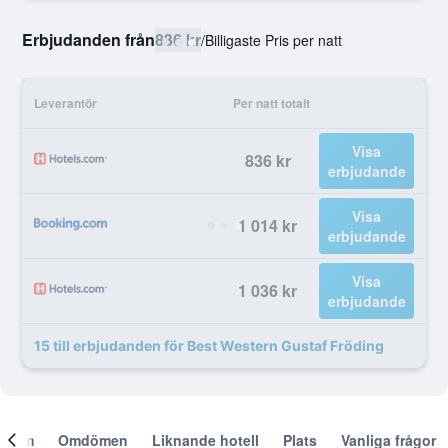
Erbjudanden från
836 kr
/
Billigaste Pris per natt
Leverantör
Per natt totalt
Visa
836 kr
erbjudande
Visa
1 014 kr
erbjudande
Visa
1 036 kr
erbjudande
15 till erbjudanden för Best Western Gustaf Fröding
Om
Omdömen
Liknande hotell
Plats
Vanliga frågor