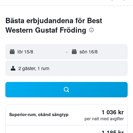
Bästa erbjudandena för Best
Western Gustaf Fröding
lör 15/8
-
sön 16/8
2 gäster, 1 rum
1 036 kr
Superior-rum, okänd sängtyp
per natt med avgifter
1 185 kr