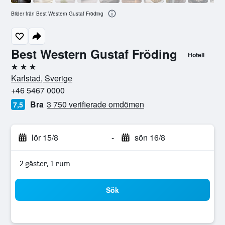
Bilder från Best Western Gustaf Fröding
Best Western Gustaf Fröding
Hotell
3 stjärnor
Karlstad, Sverige
+46 5467 0000
Bra
3 750 verifierade omdömen
7,5
lör 15/8
-
sön 16/8
2 gäster, 1 rum
Sök