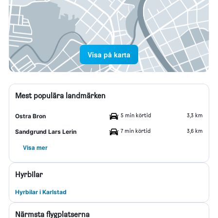
Visa på karta
Mest populära landmärken
5 min körtid
3,3 km
Ostra Bron
7 min körtid
3,6 km
Sandgrund Lars Lerin
Visa mer
Hyrbilar
Hyrbilar i Karlstad
Närmsta flygplatserna