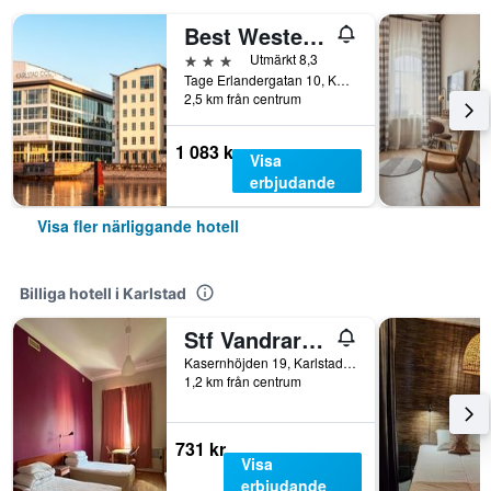
Best Western Hotel River C
3 stjärnor
Utmärkt 8,3
Tage Erlandergatan 10, Karlstad, Värmlands län, Sverige
2,5 km från centrum
1 083 kr
Visa
erbjudande
Visa fler närliggande hotell
Billiga hotell i Karlstad
Stf Vandrarhem Karlstad
Kasernhöjden 19, Karlstad, Värmlands län, Sverige
1,2 km från centrum
731 kr
Visa
erbjudande