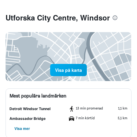
Utforska City Centre, Windsor
Visa på karta
Mest populära landmärken
13 min promenad
1,1 km
Detroit Windsor Tunnel
7 min körtid
5,1 km
Ambassador Bridge
Visa mer