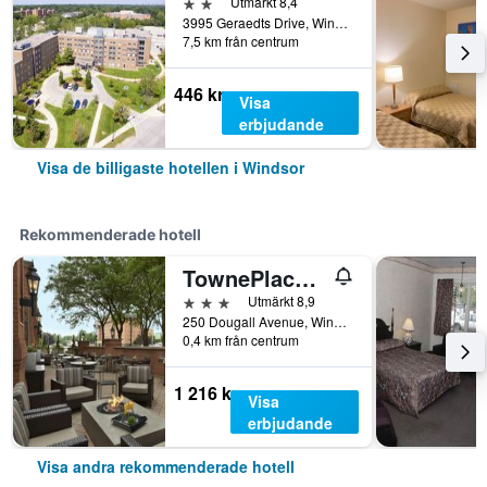
2 stjärnor
Utmärkt 8,4
3995 Geraedts Drive, Windsor, ON, Kanada
7,5 km från centrum
446 kr
Visa
erbjudande
Visa de billigaste hotellen i Windsor
Rekommenderade hotell
TownePlace Suites by Marriott Windsor
3 stjärnor
Utmärkt 8,9
250 Dougall Avenue, Windsor, ON, Kanada
0,4 km från centrum
1 216 kr
Visa
erbjudande
Visa andra rekommenderade hotell