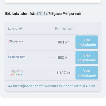
Erbjudanden från
881 kr
/
Billigaste Pris per natt
Leverantör
Per natt totalt
Visa
881 kr
erbjudande
Visa
900 kr
erbjudande
Visa
1 137 kr
erbjudande
44 till erbjudanden för Caesars Windsor Hotel & Casino - A Caesars Rewards Destination