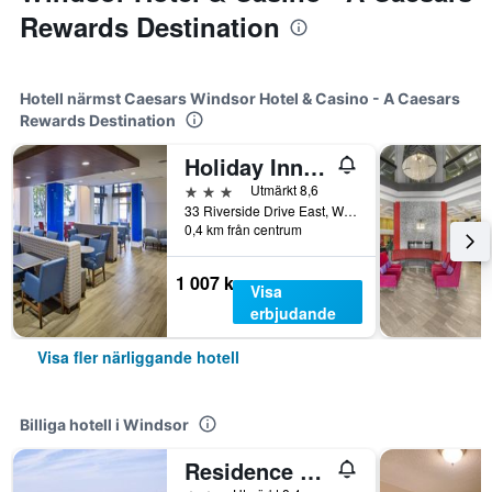
Rewards Destination
Hotell närmst Caesars Windsor Hotel & Casino - A Caesars
Rewards Destination
Holiday Inn Express Windsor Waterfront By IHG
3 stjärnor
Utmärkt 8,6
33 Riverside Drive East, Windsor, ON, Kanada
0,4 km från centrum
1 007 kr
Visa
erbjudande
Visa fler närliggande hotell
Billiga hotell i Windsor
Residence & Conference Centre - Windsor