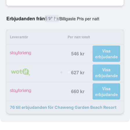
Erbjudanden från
546 kr
/
Billigaste Pris per natt
Leverantör
Per natt totalt
Visa
546 kr
erbjudande
Visa
627 kr
erbjudande
Visa
660 kr
erbjudande
76 till erbjudanden för Chaweng Garden Beach Resort