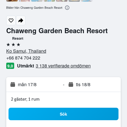
Bilder från Chaweng Garden Beach Resort
Chaweng Garden Beach Resort
Resort
3 stjärnor
Ko Samui, Thailand
+66 874 704 222
Utmärkt
3 138 verifierade omdömen
9,0
mån 17/8
-
tis 18/8
2 gäster, 1 rum
Sök