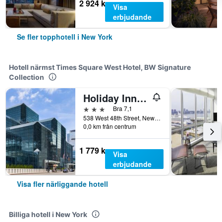
2 924 kr
Visa
erbjudande
Se fler topphotell i New York
Hotell närmst Times Square West Hotel, BW Signature
Collection
Holiday Inn Express Manhattan Midtown West By IHG
3 stjärnor
Bra 7,1
538 West 48th Street, New York, NY, USA
0,0 km från centrum
1 779 kr
Visa
erbjudande
Visa fler närliggande hotell
Billiga hotell i New York