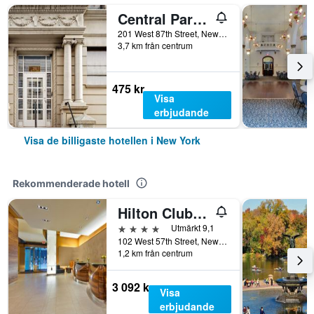
Central Park West Hostel
201 West 87th Street, New York, NY, USA
3,7 km från centrum
475 kr
Visa
erbjudande
Visa de billigaste hotellen i New York
Rekommenderade hotell
Hilton Club West 57th Street New York
4 stjärnor
Utmärkt 9,1
102 West 57th Street, New York, NY, USA
1,2 km från centrum
3 092 kr
Visa
erbjudande