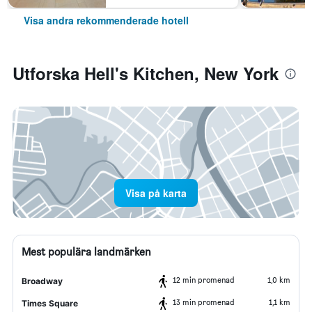
Visa andra rekommenderade hotell
Utforska Hell's Kitchen, New York
Visa på karta
Mest populära landmärken
12 min promenad
1,0 km
Broadway
13 min promenad
1,1 km
Times Square