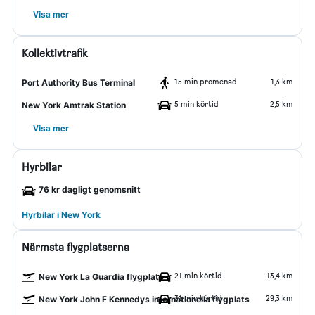
Visa mer
Kollektivtrafik
15 min promenad
1,3 km
Port Authority Bus Terminal
5 min körtid
2,5 km
New York Amtrak Station
Visa mer
Hyrbilar
76 kr dagligt genomsnitt
Hyrbilar i New York
Närmsta flygplatserna
21 min körtid
13,4 km
New York La Guardia flygplats
31 min körtid
29,3 km
New York John F Kennedys internationella flygplats