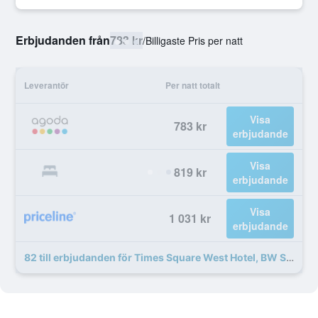
Erbjudanden från
783 kr
/
Billigaste Pris per natt
Leverantör
Per natt totalt
Visa
783 kr
erbjudande
Visa
819 kr
erbjudande
Visa
1 031 kr
erbjudande
82 till erbjudanden för Times Square West Hotel, BW Signature Collection