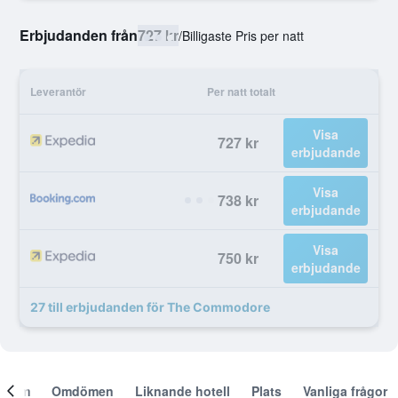
Erbjudanden från
727 kr
/
Billigaste Pris per natt
Leverantör
Per natt totalt
Visa
727 kr
erbjudande
Visa
738 kr
erbjudande
Visa
750 kr
erbjudande
27 till erbjudanden för The Commodore
Om
Omdömen
Liknande hotell
Plats
Vanliga frågor