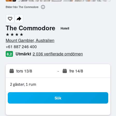
Bilder från The Commodore
The Commodore
Hotell
4 stjärnor
Mount Gambier, Australien
+61 887 246 400
Utmärkt
2 036 verifierade omdömen
8,2
tors 13/8
-
fre 14/8
2 gäster, 1 rum
Sök