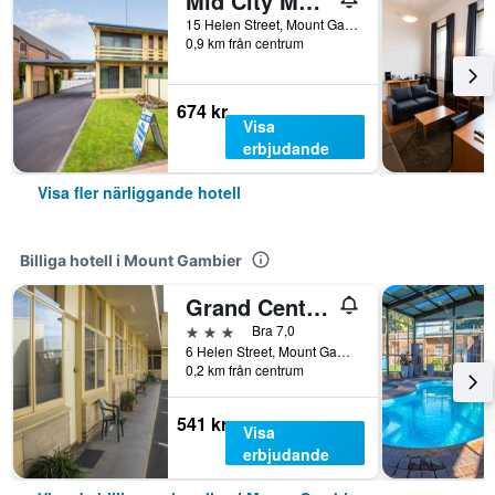
Mid City Motel Mount Gambier
15 Helen Street, Mount Gambier, SA, Australien
0,9 km från centrum
674 kr
Visa
erbjudande
Visa fler närliggande hotell
Billiga hotell i Mount Gambier
Grand Central Motel
3 stjärnor
Bra 7,0
6 Helen Street, Mount Gambier, SA, Australien
0,2 km från centrum
541 kr
Visa
erbjudande