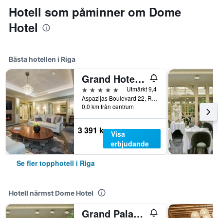
Hotell som påminner om Dome
Hotel
Bästa hotellen i Riga
Grand Hotel Kempinski Riga
5 stjärnor
Utmärkt 9,4
Aspazijas Boulevard 22, Riga, Lettland
0,0 km från centrum
3 391 kr
Visa
erbjudande
Se fler topphotell i Riga
Hotell närmst Dome Hotel
Grand Palace Hotel