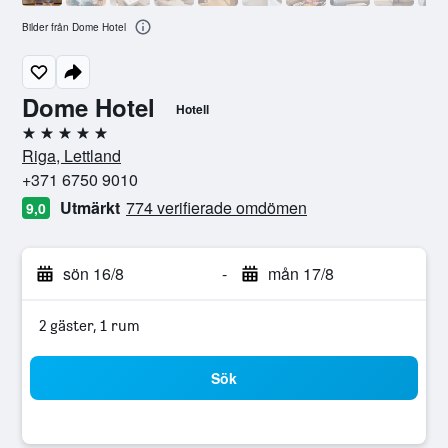
Bilder från Dome Hotel
Dome Hotel
Hotell
5 stjärnor
Riga, Lettland
+371 6750 9010
Utmärkt
774 verifierade omdömen
9,0
sön 16/8
-
mån 17/8
2 gäster, 1 rum
Sök