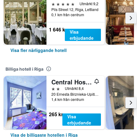
5 stjärnor
Utmärkt 9,2
Pils Street 12, Riga, Lettland
0,1 km från centrum
1 646 kr
Visa
erbjudande
Visa fler närliggande hotell
Billiga hotell i Riga
Central Hostel
2 stjärnor
Utmärkt 8,4
20 Ernesta Birznieka-Upiša Iela, Riga, Lettland
1,4 km från centrum
265 kr
Visa
erbjudande
Visa de billigaste hotellen i Riga