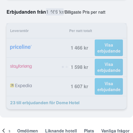
Erbjudanden från
1 466 kr
/
Billigaste Pris per natt
Leverantör
Per natt totalt
Visa
1 466 kr
erbjudande
Visa
1 598 kr
erbjudande
Visa
1 607 kr
erbjudande
23 till erbjudanden för Dome Hotel
Om
Omdömen
Liknande hotell
Plats
Vanliga frågor