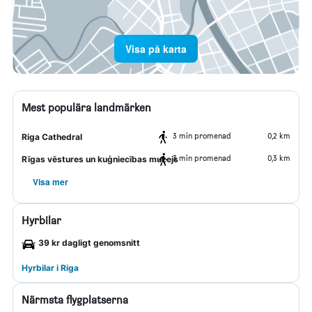
Visa på karta
Mest populära landmärken
3 min promenad
0,2 km
Riga Cathedral
3 min promenad
0,3 km
Rīgas vēstures un kuģniecības muzejs
Visa mer
Hyrbilar
39 kr dagligt genomsnitt
Hyrbilar i Riga
Närmsta flygplatserna