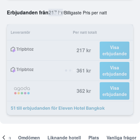
Erbjudanden från
217 kr
/
Billigaste Pris per natt
Leverantör
Per natt totalt
Visa
217 kr
erbjudande
Visa
361 kr
erbjudande
Visa
362 kr
erbjudande
51 till erbjudanden för Eleven Hotel Bangkok
Om
Omdömen
Liknande hotell
Plats
Vanliga frågor