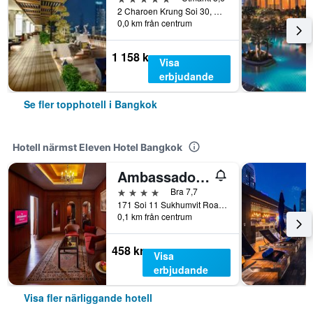
2 Charoen Krung Soi 30, Siphya, Bangkok, Thailand
0,0 km från centrum
1 158 kr
Visa
erbjudande
Se fler topphotell i Bangkok
Hotell närmst Eleven Hotel Bangkok
Ambassador Hotel Bangkok
4 stjärnor
Bra 7,7
171 Soi 11 Sukhumvit Road, Bangkok, Thailand
0,1 km från centrum
458 kr
Visa
erbjudande
Visa fler närliggande hotell