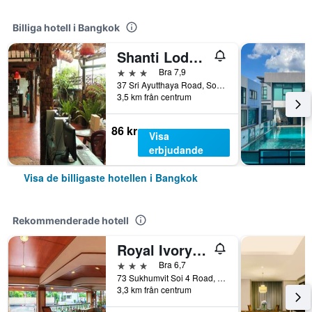
Billiga hotell i Bangkok
Shanti Lodge Bangkok
3 stjärnor
Bra 7,9
37 Sri Ayutthaya Road, Soi 16, Bangkok, Thailand
3,5 km från centrum
86 kr
Visa
erbjudande
Visa de billigaste hotellen i Bangkok
Rekommenderade hotell
Royal Ivory Sukhumvit Nana
3 stjärnor
Bra 6,7
73 Sukhumvit Soi 4 Road, (nana), Bangkok, Thailand
3,3 km från centrum