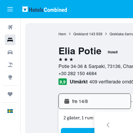
Flyg
Hem
Grekland
143 939
Grekiska öarn
Hotell
Elia Potie
Hyrbilar
Hotell
3 stjärnor
Flyg+hotell
Potie 34-36 & Sarpaki, 73136, Cha
+30 282 150 4684
Explore
Utmärkt
409 verifierade om
8,9
Trips
fre 14/8
-
Svenska
2 gäster, 1 rum