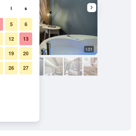
l
s
5
6
12
13
1/21
Övrigt
19
20
26
27