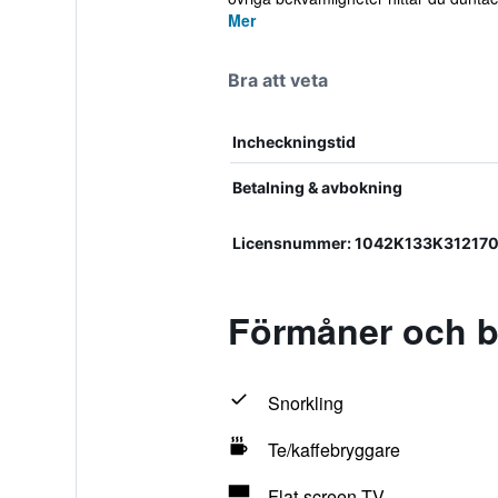
Mer
Bra att veta
Incheckningstid
Betalning & avbokning
Licensnummer: 1042Κ133Κ312170
Förmåner och be
Snorkling
Te/kaffebryggare
Flat-screen TV