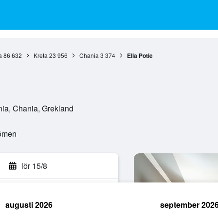
a
86 632
Kreta
23 956
Chania
3 374
Elia Potie
nia, Chania, Grekland
dömen
lör 15/8
augusti 2026
september 202