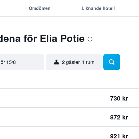
Omdömen
Liknande hotell
ena för Elia Potie
lör 15/8
2 gäster, 1 rum
730 kr
872 kr
921 kr