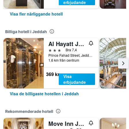
erbjudande
Visa fler närliggande hotell
Billiga hotell i Jeddah
Al Hayatt Jeddah Hotel
3 stjärnor
Bra 7,4
Prince Fahad Street, Jeddah, Saudiarabien
1,6 km från centrum
369 kr
Visa
erbjudande
Visa de billigaste hotellen i Jeddah
Rekommenderade hotell
Move Inn Jeddah Hotel