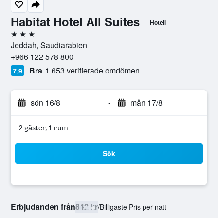
Habitat Hotel All Suites
Hotell
3 stjärnor
Jeddah, Saudiarabien
+966 122 578 800
Bra
1 653 verifierade omdömen
7,9
sön 16/8
-
mån 17/8
2 gäster, 1 rum
Sök
Erbjudanden från
842 kr
/
Billigaste Pris per natt