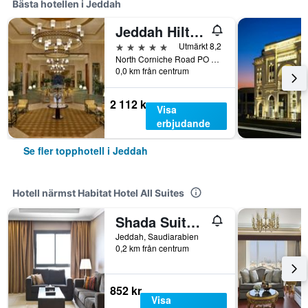
Bästa hotellen i Jeddah
Jeddah Hilton Hotel
5 stjärnor
Utmärkt 8,2
North Corniche Road PO Box 128428, Jeddah, Saudiarabien
0,0 km från centrum
2 112 kr
Visa
erbjudande
Se fler topphotell i Jeddah
Hotell närmst Habitat Hotel All Suites
Shada Suites - Zahra
Jeddah, Saudiarabien
0,2 km från centrum
852 kr
Visa