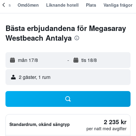
Om
Omdömen
Liknande hotell
Plats
Vanliga frågor
Bästa erbjudandena för Megasaray
Westbeach Antalya
mån 17/8
-
tis 18/8
2 gäster, 1 rum
2 235 kr
Standardrum, okänd sängtyp
per natt med avgifter