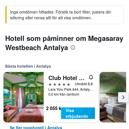
Inga omdömen hittades. Försök ta bort filter, justera din
sökning eller rensa allt för att visa omdömen.
Hotell som påminner om Megasaray
Westbeach Antalya
Bästa hotellen i Antalya
Club Hotel Sera
5 stjärnor
Utmärkt 8,8
Lara Yolu Park 444, Antalya, Turkiet
0,0 km från centrum
2 055 kr
Visa
erbjudande
Se fler topphotell i Antalya