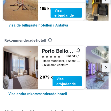
165 kr
Visa
erbjudande
Visa de billigaste hotellen i Antalya
Rekommenderade hotell
Porto Bello Hotel Resort & Spa
5 stjärnor
Utmärkt 9,1
Liman Mahallesi, 1 Sokak 4A/4B, Konyaaltı, Antalya, Turkiet
9,6 km från centrum
2 079 kr
Visa
erbjudande
Visa andra rekommenderade hotell