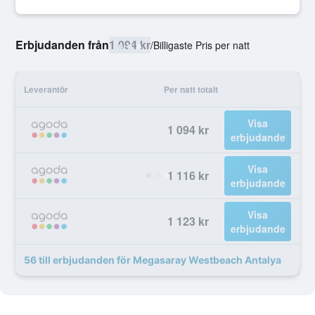
Erbjudanden från
1 094 kr
/
Billigaste Pris per natt
Leverantör
Per natt totalt
Visa
1 094 kr
erbjudande
Visa
1 116 kr
erbjudande
Visa
1 123 kr
erbjudande
56 till erbjudanden för Megasaray Westbeach Antalya