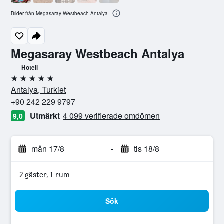
Bilder från Megasaray Westbeach Antalya
Megasaray Westbeach Antalya
Hotell
5 stjärnor
Antalya, Turkiet
+90 242 229 9797
Utmärkt
4 099 verifierade omdömen
9,0
mån 17/8
-
tis 18/8
2 gäster, 1 rum
Sök