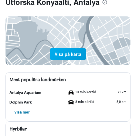
Utforska Konyaalti, Antalya
Visa på karta
Mest populära landmärken
10 min körtid
7,1 km
Antalya Aquarium
8 min körtid
5,9 km
Dolphin Park
Visa mer
Hyrbilar