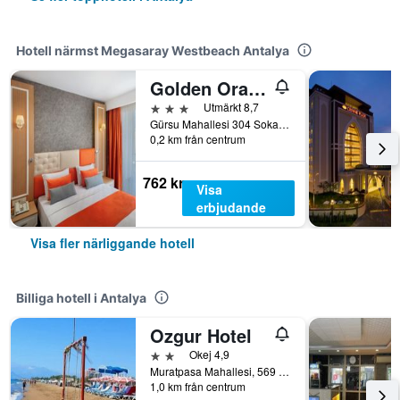
Hotell närmst Megasaray Westbeach Antalya
Golden Orange Hotel
3 stjärnor
Utmärkt 8,7
Gürsu Mahallesi 304 Sokak No. 52, Antalya, Turkiet
0,2 km från centrum
762 kr
Visa
erbjudande
Visa fler närliggande hotell
Billiga hotell i Antalya
Ozgur Hotel
2 stjärnor
Okej 4,9
Muratpasa Mahallesi, 569 Sokak no 3, Antalya, Turkiet
1,0 km från centrum