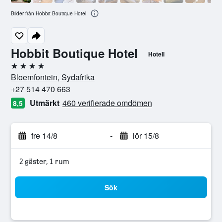
Bilder från Hobbit Boutique Hotel
Hobbit Boutique Hotel
Hotell
4 stjärnor
Bloemfontein, Sydafrika
+27 514 470 663
Utmärkt
460 verifierade omdömen
8,5
fre 14/8
-
lör 15/8
2 gäster, 1 rum
Sök