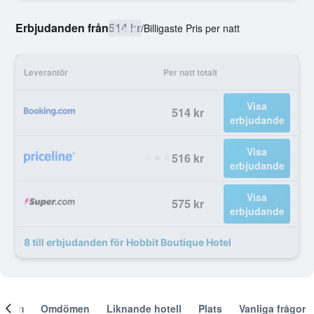
Erbjudanden från
514 kr
/
Billigaste Pris per natt
Leverantör
Per natt totalt
Visa
514 kr
erbjudande
Visa
516 kr
erbjudande
Visa
575 kr
erbjudande
8 till erbjudanden för Hobbit Boutique Hotel
Om
Omdömen
Liknande hotell
Plats
Vanliga frågor