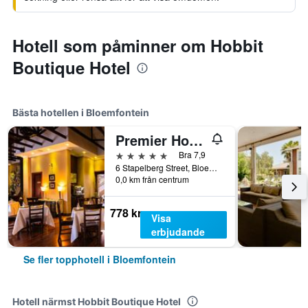
Hotell som påminner om Hobbit
Boutique Hotel
Bästa hotellen i Bloemfontein
Premier Hotel Anta Boga
5 stjärnor
Bra 7,9
6 Stapelberg Street, Bloemfontein, Fristatsprovinsen, Sydafrika
0,0 km från centrum
778 kr
Visa
erbjudande
Se fler topphotell i Bloemfontein
Hotell närmst Hobbit Boutique Hotel