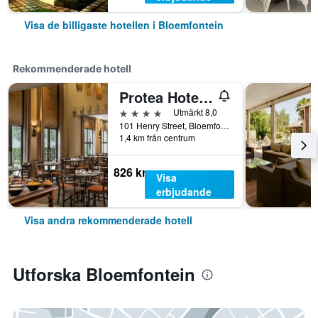
Visa de billigaste hotellen i Bloemfontein
Rekommenderade hotell
Protea Hotel by Marriott Bloemfontein Willow Lake
4 stjärnor
Utmärkt 8,0
101 Henry Street, Bloemfontein, Fristatsprovinsen, Sydafrika
1,4 km från centrum
826 kr
Visa
erbjudande
Visa andra rekommenderade hotell
Utforska Bloemfontein