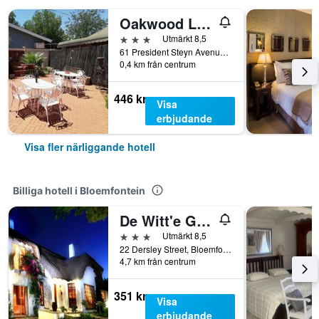
Oakwood Lodge
3 stjärnor
Utmärkt 8,5
61 President Steyn Avenue Westdene, Bloemfontein, Fristatsprovinsen, Sydafrika
0,4 km från centrum
446 kr
Visa
erbjudande
Visa fler närliggande hotell
Billiga hotell i Bloemfontein
De Witt'e Guest House
3 stjärnor
Utmärkt 8,5
22 Dersley Street, Bloemfontein, Fristatsprovinsen, Sydafrika
4,7 km från centrum
351 kr
Visa
erbjudande