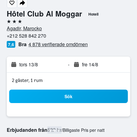
Hôtel Club Al Moggar
Hotell
3 stjärnor
Agadir, Marocko
+212 528 842 270
Bra
4 878 verifierade omdömen
7,6
tors 13/8
-
fre 14/8
2 gäster, 1 rum
Sök
Erbjudanden från
522 kr
/
Billigaste Pris per natt