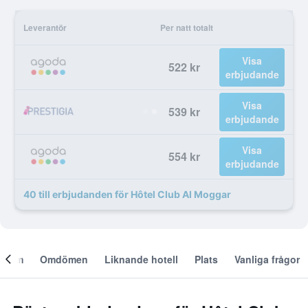
Leverantör
Per natt totalt
Visa
522 kr
erbjudande
Visa
539 kr
erbjudande
Visa
554 kr
erbjudande
40 till erbjudanden för Hôtel Club Al Moggar
Om
Omdömen
Liknande hotell
Plats
Vanliga frågor