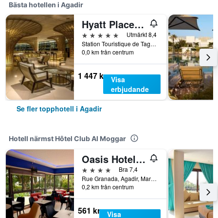
Bästa hotellen i Agadir
Hyatt Place Taghazout Bay
5 stjärnor
Utmärkt 8,4
Station Touristique de Taghazout Bay Km 17, Route d'Essaouira, Agadir, Marocko
0,0 km från centrum
1 447 kr
Visa
erbjudande
Se fler topphotell i Agadir
Hotell närmst Hôtel Club Al Moggar
Oasis Hotel & Spa
4 stjärnor
Bra 7,4
Rue Granada, Agadir, Marocko
0,2 km från centrum
561 kr
Visa