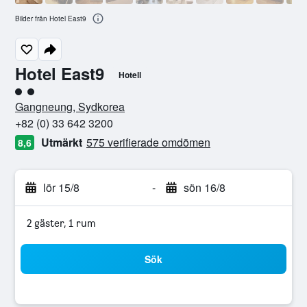
Bilder från Hotel East9
Hotel East9
Hotell
Klasskategori: 2
Gangneung, Sydkorea
+82 (0) 33 642 3200
Utmärkt
575 verifierade omdömen
8,6
lör 15/8
-
sön 16/8
2 gäster, 1 rum
Sök