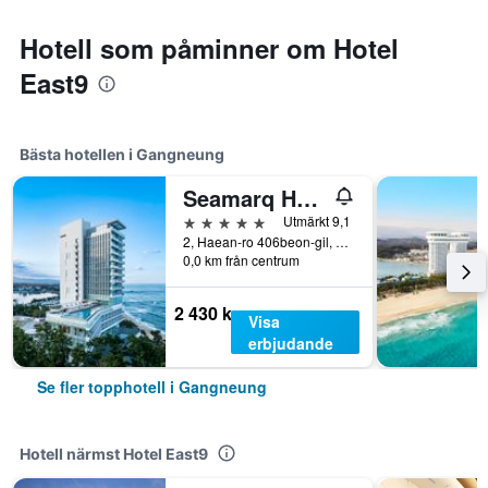
Hotell som påminner om Hotel
East9
Bästa hotellen i Gangneung
Seamarq Hotel
5 stjärnor
Utmärkt 9,1
2, Haean-ro 406beon-gil, Gangneung, Sydkorea
0,0 km från centrum
2 430 kr
Visa
erbjudande
Se fler topphotell i Gangneung
Hotell närmst Hotel East9