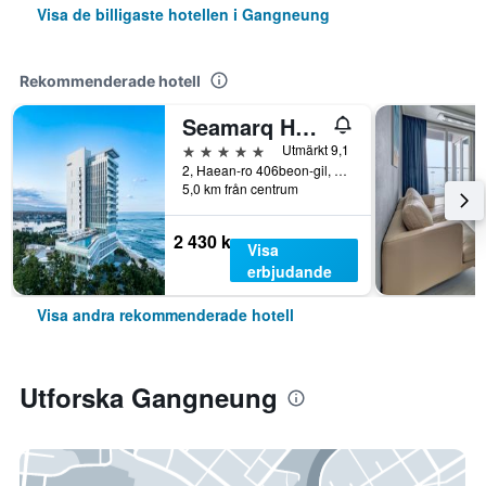
Visa de billigaste hotellen i Gangneung
Rekommenderade hotell
Seamarq Hotel
5 stjärnor
Utmärkt 9,1
2, Haean-ro 406beon-gil, Gangneung, Sydkorea
5,0 km från centrum
2 430 kr
Visa
erbjudande
Visa andra rekommenderade hotell
Utforska Gangneung