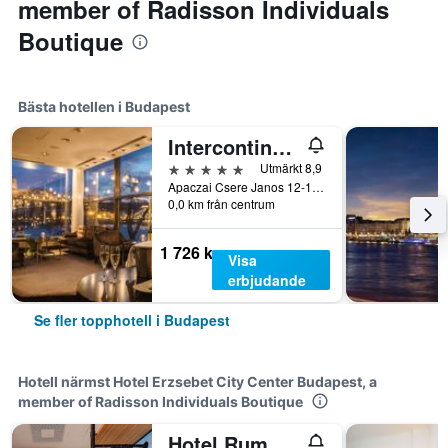
member of Radisson Individuals
Boutique
Bästa hotellen i Budapest
Intercontinental Hotels Budapest By IHG
5 stjärnor
Utmärkt 8,9
Apaczai Csere Janos 12-14, Budapest, Ungern
0,0 km från centrum
1 726 kr
Visa
erbjudande
Se fler topphotell i Budapest
Hotell närmst Hotel Erzsebet City Center Budapest, a
member of Radisson Individuals Boutique
Hotel Rum Budapest