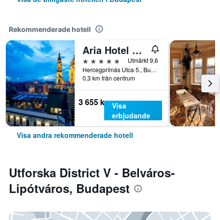
Rekommenderade hotell
Aria Hotel Budapest by Library Hotel Collection
5 stjärnor
Utmärkt 9,6
Hercegprímás Utca 5., Budapest, Ungern
0,3 km från centrum
3 655 kr
Visa
erbjudande
Visa andra rekommenderade hotell
Utforska District V - Belváros-
Lipótváros, Budapest