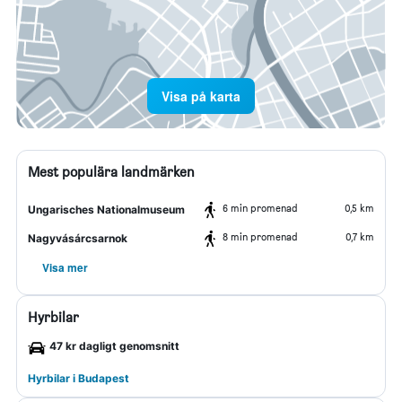
Visa på karta
Mest populära landmärken
6 min promenad
0,5 km
Ungarisches Nationalmuseum
8 min promenad
0,7 km
Nagyvásárcsarnok
Visa mer
Hyrbilar
47 kr dagligt genomsnitt
Hyrbilar i Budapest