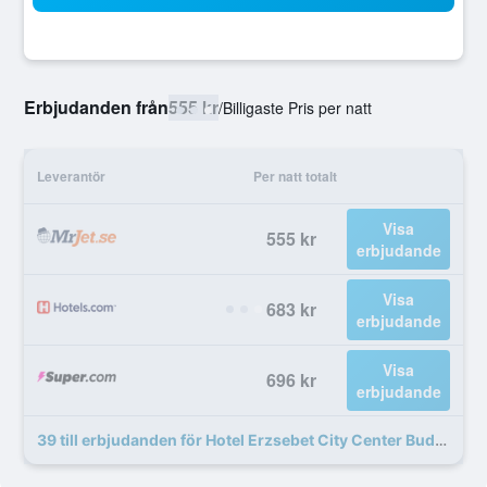
Erbjudanden från
555 kr
/
Billigaste Pris per natt
Leverantör
Per natt totalt
Visa
555 kr
erbjudande
Visa
683 kr
erbjudande
Visa
696 kr
erbjudande
39 till erbjudanden för Hotel Erzsebet City Center Budapest, a member of Radisson Individuals Boutique