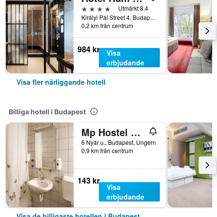
4 stjärnor
Utmärkt 8,4
Királyi Pál Street 4, Budapest, Ungern
0,2 km från centrum
984 kr
Visa
erbjudande
Visa fler närliggande hotell
Billiga hotell i Budapest
Mp Hostel Budapest
6 Nyár u., Budapest, Ungern
0,9 km från centrum
143 kr
Visa
erbjudande
Visa de billigaste hotellen i Budapest