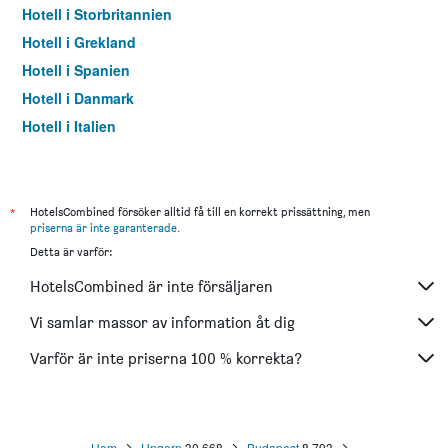
Hotell i Storbritannien
Hotell i Grekland
Hotell i Spanien
Hotell i Danmark
Hotell i Italien
Hotell i Thailand
*
HotelsCombined försöker alltid få till en korrekt prissättning, men
priserna är inte garanterade
.
Detta är varför:
HotelsCombined är inte försäljaren
Vi samlar massor av information åt dig
Varför är inte priserna 100 % korrekta?
Hem
Ungern
30 668
Budapest
8 793