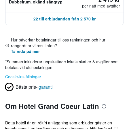
Dubbelrum, okänd sängtyp
per natt med avgifter
22 till erbjudanden från 2 570 kr
Hur påverkar betalningar till oss rankningen och hur
rangordnar vi resultaten?
Ta reda på mer
*
Summan inkluderar uppskattade lokala skatter & avgifter som
betalas vid utcheckningen.
Cookie-inställningar
Bästa pris-
garanti
Om Hotel Grand Coeur Latin
Detta hotell är en rökfri anläggning som erbjuder gäster en
inomhuspool, en bar/lounge och en ångbastu. Här ingår wi-fi i