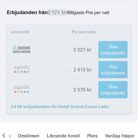
Erbjudanden från
2 221 kr
/
Billigaste Pris per natt
Leverantör
Per natt totalt
Visa
2 221 kr
erbjudande
Visa
2 415 kr
erbjudande
Visa
2 570 kr
erbjudande
24 till erbjudanden för Hotel Grand Coeur Latin
Om
Omdömen
Liknande hotell
Plats
Vanliga frågor