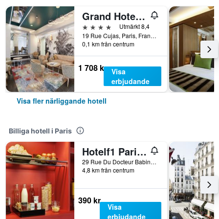
Grand Hotel Saint Michel
4 stjärnor
Utmärkt 8,4
19 Rue Cujas, Paris, Frankrike
0,1 km från centrum
1 708 kr
Visa
erbjudande
Visa fler närliggande hotell
Billiga hotell i Paris
Hotelf1 Paris Saint Ouen Marché Aux Puces
29 Rue Du Docteur Babinski, Paris, Frankrike
4,8 km från centrum
390 kr
Visa
erbjudande