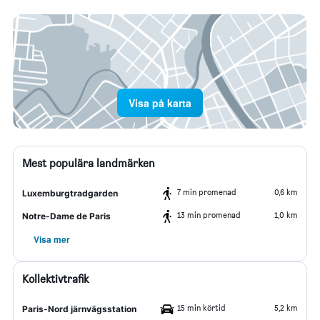
Visa på karta
Mest populära landmärken
7 min promenad
0,6 km
Luxemburgtradgarden
13 min promenad
1,0 km
Notre-Dame de Paris
Visa mer
Kollektivtrafik
15 min körtid
5,2 km
Paris-Nord järnvägsstation