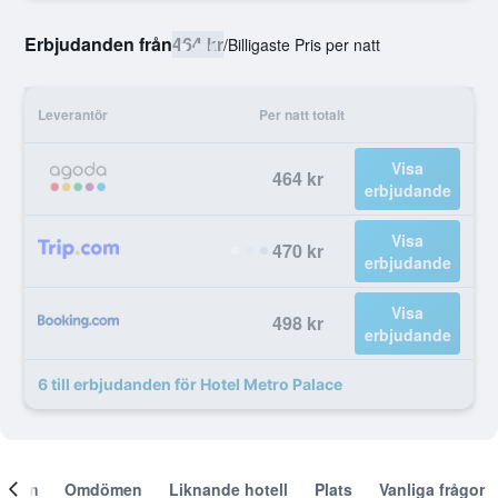
Erbjudanden från
464 kr
/
Billigaste Pris per natt
Leverantör
Per natt totalt
Visa
464 kr
erbjudande
Visa
470 kr
erbjudande
Visa
498 kr
erbjudande
6 till erbjudanden för Hotel Metro Palace
Om
Omdömen
Liknande hotell
Plats
Vanliga frågor