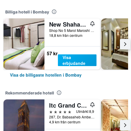
Billiga hotell i Bombay
New Shahana - Hostel
Shop No 5 Marol Maroshi Road Marol Andheri E, Bombay, Indien
18,8 km från centrum
57 kr
Visa
erbjudande
Visa de billigaste hotellen i Bombay
Rekommenderade hotell
Itc Grand Central, A Luxury Collection Hotel, Mumbai
5 stjärnor
Utmärkt 8,9
287, Dr. Babasaheb Ambedkar Road, Bombay, Indien
4,9 km från centrum