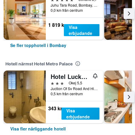
Juhu Tara Road, Bombay, Indien
0,0 km från centrum
1 819 kr
Visa
erbjudande
Se fler topphotell i Bombay
Hotell närmst Hotel Metro Palace
Hotel Lucky Bandra
3 stjärnor
Okej 5,5
Juction Of Sv Road And Hill Road, Bombay, Indien
0,5 km från centrum
343 kr
Visa
erbjudande
Visa fler närliggande hotell