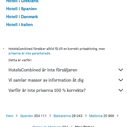
Hotell i Grekland
Hotell i Spanien
Hotell i Danmark
Hotell i Italien
Hotell i Thailand
*
HotelsCombined försöker alltid få till en korrekt prissättning, men
priserna är inte garanterade
.
Detta är varför:
HotelsCombined är inte försäljaren
Vi samlar massor av information åt dig
Varför är inte priserna 100 % korrekta?
Hem
Spanien
354 111
Balearerna
28 043
Mallorca
20 866
Palma de Mallorca
851