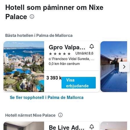
Hotell som påminner om Nixe
Palace
Bästa hotellen i Palma de Mallorca
Gpro Valparaiso Palace & Spa
5 stjärnor
Utmärkt 8,6
c/ Francisco Vidal Sureda, 23, Palma de Mallorca, Mallorca, Spanien
0,0 km från centrum
3 393 kr
Visa
erbjudande
Se fler topphotell i Palma de Mallorca
Hotell närmst Nixe Palace
Be Live Adults Only Marivent