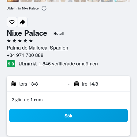
Bilder från Nixe Palace
Nixe Palace
Hotell
5 stjärnor
Palma de Mallorca, Spanien
+34 971 700 888
Utmärkt
1 846 verifierade omdömen
9,0
tors 13/8
-
fre 14/8
2 gäster, 1 rum
Sök