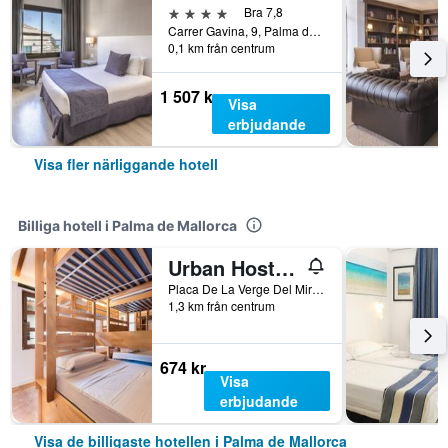
4 stjärnor
Bra 7,8
Carrer Gavina, 9, Palma de Mallorca, Mallorca, Spanien
0,1 km från centrum
1 507 kr
Visa
erbjudande
Visa fler närliggande hotell
Billiga hotell i Palma de Mallorca
Urban Hostel Palma - Albergue Juvenil - Youth Hostel
Placa De La Verge Del Miracle 4, Palma de Mallorca, Mallorca, Spanien
1,3 km från centrum
674 kr
Visa
erbjudande
Visa de billigaste hotellen i Palma de Mallorca