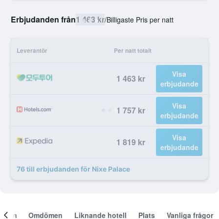
Erbjudanden från
1 463 kr
/
Billigaste Pris per natt
Leverantör
Per natt totalt
Visa
1 463 kr
erbjudande
Visa
1 757 kr
erbjudande
Visa
1 819 kr
erbjudande
76 till erbjudanden för Nixe Palace
Om
Omdömen
Liknande hotell
Plats
Vanliga frågor