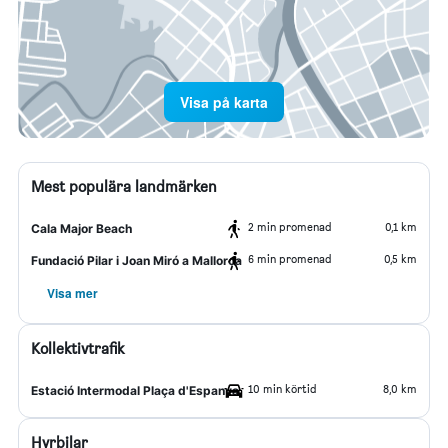
Visa på karta
Mest populära landmärken
2 min promenad
0,1 km
Cala Major Beach
6 min promenad
0,5 km
Fundació Pilar i Joan Miró a Mallorca
Visa mer
Kollektivtrafik
10 min körtid
8,0 km
Estació Intermodal Plaça d'Espanya
Hyrbilar