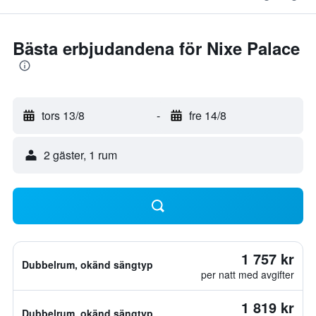
Bästa erbjudandena för Nixe Palace
tors 13/8
-
fre 14/8
2 gäster, 1 rum
1 757 kr
Dubbelrum, okänd sängtyp
per natt med avgifter
1 819 kr
Dubbelrum, okänd sängtyp