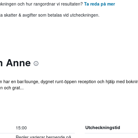
ankningen och hur rangordnar vi resultaten?
Ta reda på mer
 skatter & avgifter som betalas vid utcheckningen.
n Anne
om har en bar/lounge, dygnet runt-öppen reception och hjälp med boknin
n och grat...
15:00
Utcheckningstid
Regler varierar beroende på