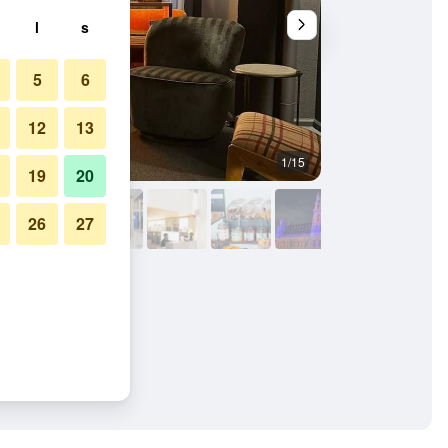
l
s
5
6
12
13
1/15
Utomhus
19
20
26
27