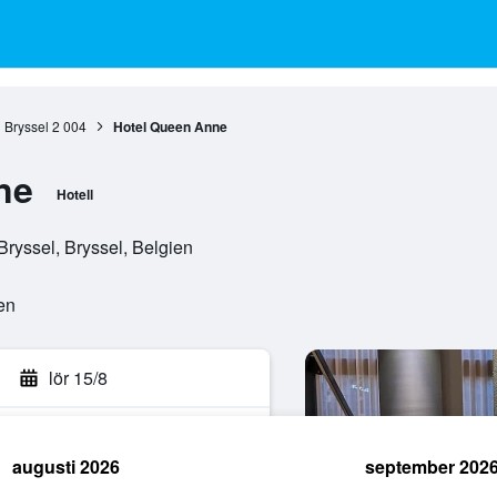
Bryssel
2 004
Hotel Queen Anne
ne
Hotell
ryssel, Bryssel, Belgien
en
lör 15/8
augusti 2026
september 202