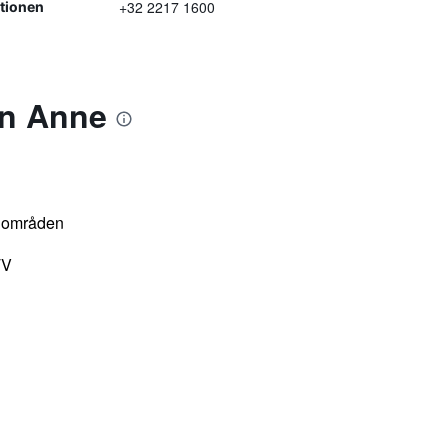
+32 2217 1600
ptionen
en Anne
la områden
TV