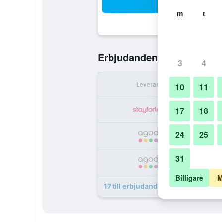
Sö
m
t
539 kr
Erbjudanden från
/
Bil
3
4
Leverantör
Per 
10
11
5
17
18
24
25
6
31
7
Billigare
M
17 till erbjudanden för Hotel Quee