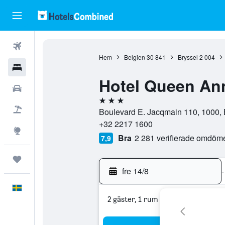
Flyg
Hem
Belgien
30 841
Bryssel
2 004
Hotell
Hotel Queen An
Hyrbilar
3 stjärnor
Flyg+hotell
Boulevard E. Jacqmain 110, 1000, B
+32 2217 1600
Explore
Bra
2 281 verifierade omdöm
7,9
Trips
fre 14/8
-
Svenska
2 gäster, 1 rum