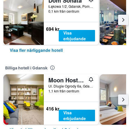
Dom Sonata
Łąkowa 1/2, Gdansk, Pomorze, Polen
0,1 km från centrum
694 kr
Visa
erbjudande
Visa fler närliggande hotell
Billiga hotell i Gdansk
Moon Hostel Gdansk
Ul. Dlugie Ogrody 6a, Gdansk, Pomorze, Polen
1,1 km från centrum
416 kr
Visa
erbjudande