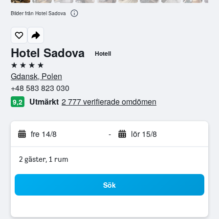
Bilder från Hotel Sadova
Hotel Sadova
Hotell
4 stjärnor
Gdansk, Polen
+48 583 823 030
Utmärkt
2 777 verifierade omdömen
9,2
fre 14/8
-
lör 15/8
2 gäster, 1 rum
Sök