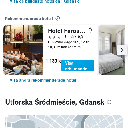
Visa de billigaste hotellen i Gdansk
Rekommenderade hotell
Hotel Faros Gdansk Airport
3 stjärnor
Utmärkt 9,3
Ul Slowackiego 165, Gdansk, Pomorze, Polen
10,8 km från centrum
1 139 kr
Visa
erbjudande
Visa andra rekommenderade hotell
Utforska Śródmieście, Gdansk