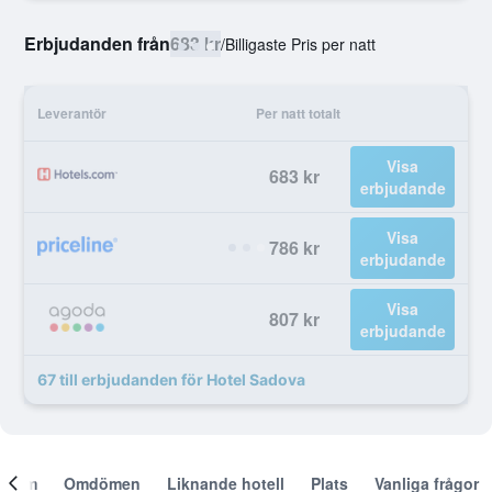
Erbjudanden från
683 kr
/
Billigaste Pris per natt
Leverantör
Per natt totalt
Visa
683 kr
erbjudande
Visa
786 kr
erbjudande
Visa
807 kr
erbjudande
67 till erbjudanden för Hotel Sadova
Om
Omdömen
Liknande hotell
Plats
Vanliga frågor