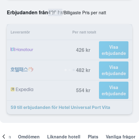
Erbjudanden från
426 kr
/
Billigaste Pris per natt
Leverantör
Per natt totalt
Visa
426 kr
erbjudande
Visa
482 kr
erbjudande
Visa
554 kr
erbjudande
59 till erbjudanden för Hotel Universal Port Vita
Om
Omdömen
Liknande hotell
Plats
Vanliga frågor