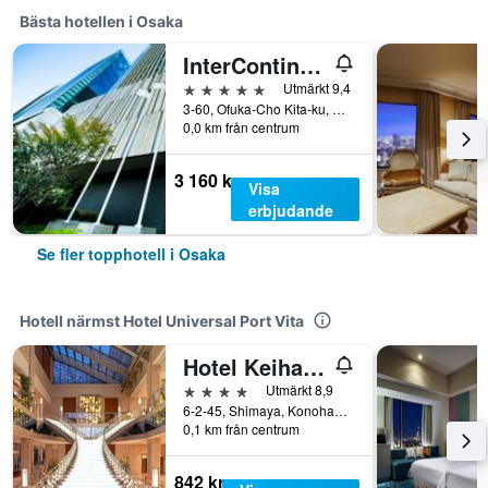
Bästa hotellen i Osaka
InterContinental Osaka by IHG
5 stjärnor
Utmärkt 9,4
3-60, Ofuka-Cho Kita-ku, Osaka, Japan
0,0 km från centrum
3 160 kr
Visa
erbjudande
Se fler topphotell i Osaka
Hotell närmst Hotel Universal Port Vita
Hotel Keihan Universal Tower
4 stjärnor
Utmärkt 8,9
6-2-45, Shimaya, Konohana-ku, Osaka, Japan
0,1 km från centrum
842 kr