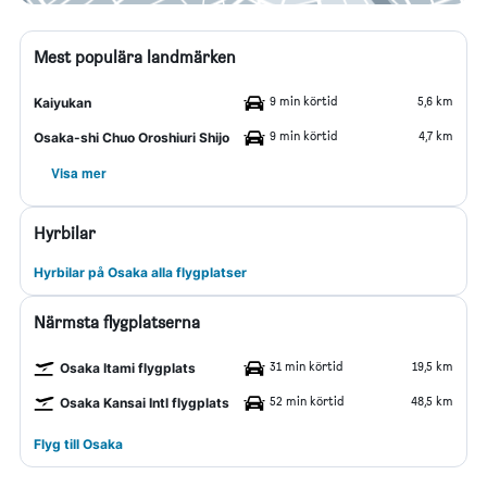
Mest populära landmärken
9 min körtid
5,6 km
Kaiyukan
9 min körtid
4,7 km
Osaka-shi Chuo Oroshiuri Shijo
Visa mer
Hyrbilar
Hyrbilar på Osaka alla flygplatser
Närmsta flygplatserna
31 min körtid
19,5 km
Osaka Itami flygplats
52 min körtid
48,5 km
Osaka Kansai Intl flygplats
Flyg till Osaka