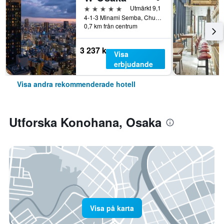
5 stjärnor
Utmärkt 9,1
4-1-3 Minami Semba, Chuo-ku, Osaka, Japan
0,7 km från centrum
3 237 kr
Visa
erbjudande
Visa andra rekommenderade hotell
Utforska Konohana, Osaka
Visa på karta