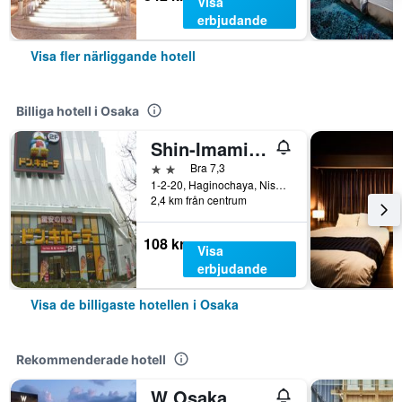
Visa
erbjudande
Visa fler närliggande hotell
Billiga hotell i Osaka
Shin-Imamiya Hotel
2 stjärnor
Bra 7,3
1-2-20, Haginochaya, Nishinari, Osaka, Japan
2,4 km från centrum
108 kr
Visa
erbjudande
Visa de billigaste hotellen i Osaka
Rekommenderade hotell
W Osaka