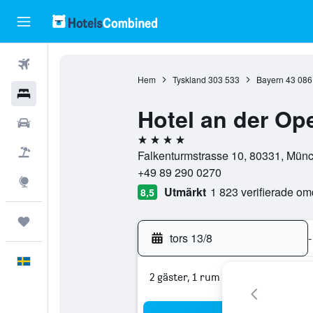
Flyg
Hem
Tyskland
303 533
Bayern
43 086
Hotell
Hotel an der Op
Hyrbilar
4 stjärnor
Flyg+hotell
Falkenturmstrasse 10, 80331, Münc
+49 89 290 0270
Explore
Utmärkt
1 823 verifierade o
8,5
Trips
tors 13/8
-
Svenska
2 gäster, 1 rum