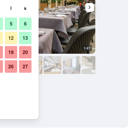
l
s
5
6
12
13
1/47
Badrum
19
20
26
27