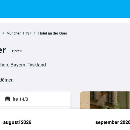
München
1 137
Hotel an der Oper
er
Hotell
hen, Bayern, Tyskland
mdömen
fre 14/8
augusti 2026
september 202