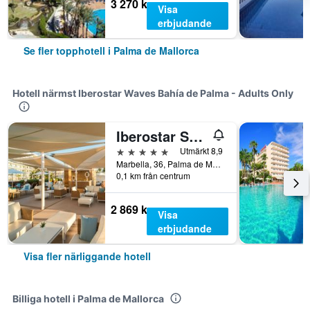
3 270 kr
Visa
erbjudande
Se fler topphotell i Palma de Mallorca
Hotell närmst Iberostar Waves Bahía de Palma - Adults Only
Iberostar Selection Playa de Palma
5 stjärnor
Utmärkt 8,9
Marbella, 36, Palma de Mallorca, Mallorca, Spanien
0,1 km från centrum
2 869 kr
Visa
erbjudande
Visa fler närliggande hotell
Billiga hotell i Palma de Mallorca