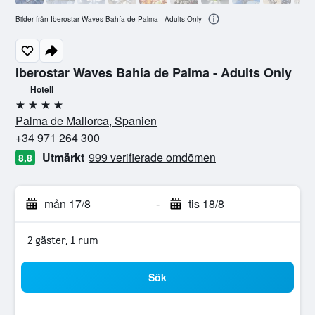
Bilder från Iberostar Waves Bahía de Palma - Adults Only
Iberostar Waves Bahía de Palma - Adults Only
Hotell
4 stjärnor
Palma de Mallorca, Spanien
+34 971 264 300
Utmärkt
999 verifierade omdömen
8,8
mån 17/8
-
tis 18/8
2 gäster, 1 rum
Sök