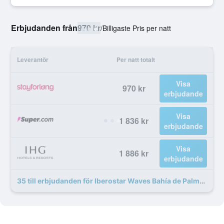
Erbjudanden från
970 kr
/
Billigaste Pris per natt
Leverantör
Per natt totalt
Visa
970 kr
erbjudande
Visa
1 836 kr
erbjudande
Visa
1 886 kr
erbjudande
35 till erbjudanden för Iberostar Waves Bahía de Palma - Adults Only