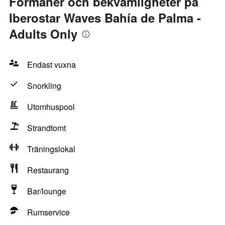
Förmåner och bekvämligheter på
Iberostar Waves Bahía de Palma -
Adults Only
Endast vuxna
Snorkling
Utomhuspool
Strandtomt
Träningslokal
Restaurang
Bar/lounge
Rumservice