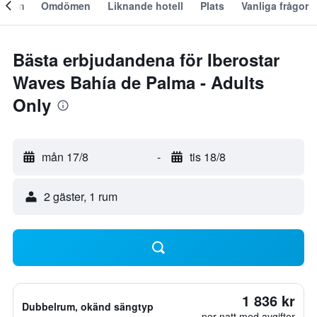
Om
Omdömen
Liknande hotell
Plats
Vanliga frågor
Bästa erbjudandena för Iberostar
Waves Bahía de Palma - Adults
Only
mån 17/8
-
tis 18/8
2 gäster, 1 rum
1 836 kr
Dubbelrum, okänd sängtyp
per natt med avgifter