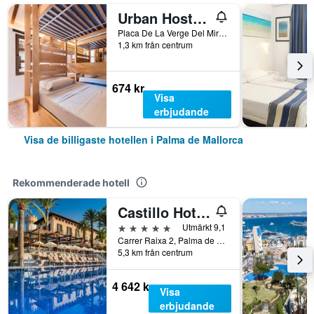
Urban Hostel Palma - Albergue Juvenil - Youth Hostel
Placa De La Verge Del Miracle 4, Palma de Mallorca, Mallorca, Spanien
1,3 km från centrum
674 kr
Visa
erbjudande
Visa de billigaste hotellen i Palma de Mallorca
Rekommenderade hotell
Castillo Hotel Son Vida, a Luxury Collection Hotel, Mallorca
5 stjärnor
Utmärkt 9,1
Carrer Raixa 2, Palma de Mallorca, Mallorca, Spanien
5,3 km från centrum
4 642 kr
Visa
erbjudande