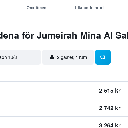
Omdömen
Liknande hotell
dena för Jumeirah Mina Al S
sön 16/8
2 gäster, 1 rum
2 515 kr
2 742 kr
3 264 kr