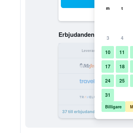
Sö
m
t
2 246 kr
Erbjudanden från
/
B
3
4
Leverantör
Per 
10
11
2 
17
18
24
25
2 
31
2 
Billigare
M
37 till erbjudanden för Jumeirah M