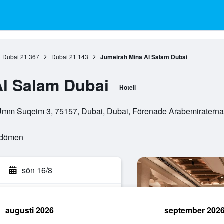
Dubai
21 367
Dubai
21 143
Jumeirah Mina Al Salam Dubai
l Salam Dubai
Hotell
Umm Suqeim 3, 75157, Dubai, Dubai, Förenade Arabemiraterna
mdömen
sön 16/8
augusti 2026
september 202