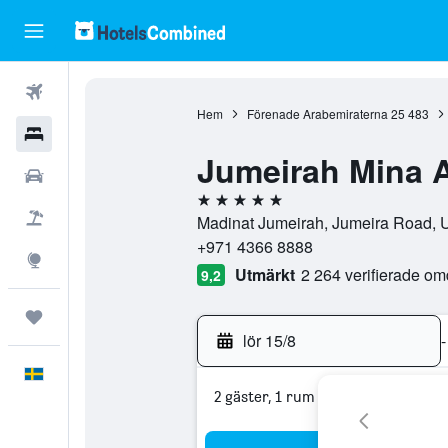
Flyg
Hem
Förenade Arabemiraterna
25 483
Hotell
Jumeirah Mina A
Hyrbilar
5 stjärnor
Flyg+hotell
Madinat Jumeirah, Jumeira Road, 
+971 4366 8888
Explore
Utmärkt
2 264 verifierade o
9,2
Trips
lör 15/8
-
Svenska
2 gäster, 1 rum