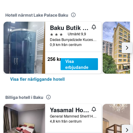
Hotell närmst Lake Palace Baku
Baku Butik Mini
3 stjärnor
Utmärkt 9,9
Dadas Bunyadzade Kucesi 89, Baku, Azerbaijan
0,9 km från centrum
256 kr
Visa
erbjudande
Visa fler närliggande hotell
Billiga hotell i Baku
Yasamal Hostel
General Mammed Sherif Hamidov 13, Baku, Azerbaijan
4,8 km från centrum