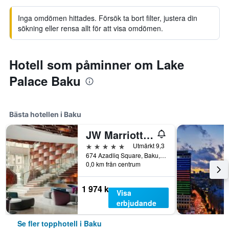
Inga omdömen hittades. Försök ta bort filter, justera din
sökning eller rensa allt för att visa omdömen.
Hotell som påminner om Lake
Palace Baku
Bästa hotellen i Baku
JW Marriott Absheron Baku
5 stjärnor
Utmärkt 9,3
674 Azadliq Square, Baku, Azerbaijan
0,0 km från centrum
1 974 kr
Visa
erbjudande
Se fler topphotell i Baku