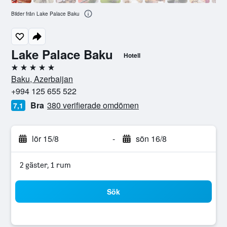
Bilder från Lake Palace Baku
Lake Palace Baku
Hotell
5 stjärnor
Baku, Azerbaijan
+994 125 655 522
Bra
380 verifierade omdömen
7,1
lör 15/8
-
sön 16/8
2 gäster, 1 rum
Sök