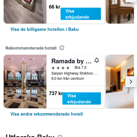
66 kr
Visa
erbjudande
Visa de billigaste hotellen i Baku
Rekommenderade hotell
Ramada by Wyndham Baku
4 stjärnor
Bra 7,5
Salyan Highway Shikhov Beach 1023, Baku, Azerbaijan
9,0 km från centrum
737 kr
Visa
erbjudande
Visa andra rekommenderade hotell