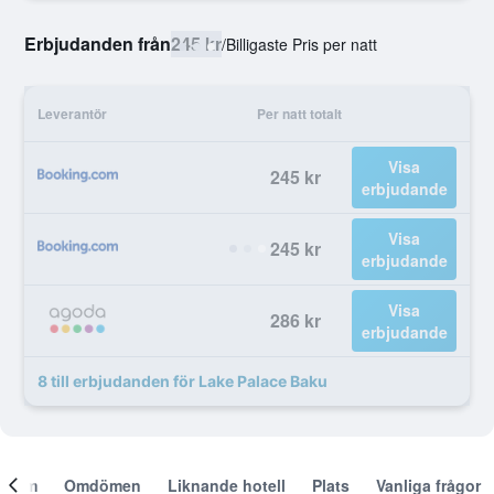
Erbjudanden från
245 kr
/
Billigaste Pris per natt
Leverantör
Per natt totalt
Visa
245 kr
erbjudande
Visa
245 kr
erbjudande
Visa
286 kr
erbjudande
8 till erbjudanden för Lake Palace Baku
Om
Omdömen
Liknande hotell
Plats
Vanliga frågor