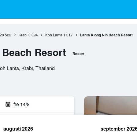
28 522
Krabi
3 394
Koh Lanta
1 017
Lanta Klong Nin Beach Resort
 Beach Resort
Resort
oh Lanta, Krabi, Thailand
n
fre 14/8
augusti 2026
september 202