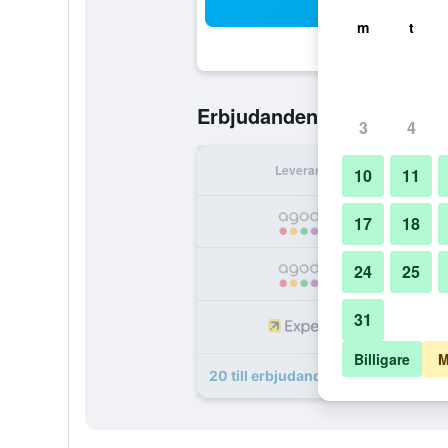
Sö
m
t
302 kr
Erbjudanden från
/
Bil
3
4
Leverantör
Per 
10
11
3
17
18
24
25
3
31
3
Billigare
M
20 till erbjudanden för Lanta Klon