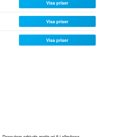
Visa priser
Visa priser
Visa priser
 Dessutom erbjuds gratis wi-fi i allmänna