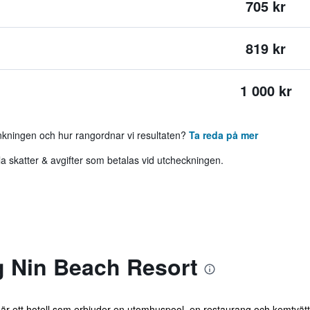
705 kr
819 kr
1 000 kr
ankningen och hur rangordnar vi resultaten?
Ta reda på mer
 skatter & avgifter som betalas vid utcheckningen.
 Nin Beach Resort
är ett hotell som erbjuder en utomhuspool, en restaurang och kemtvätt.