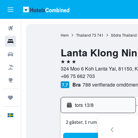
Flyg
Hem
Thailand
73 741
Södra Thailand
Hotell
Lanta Klong Nin
Hyrbilar
3 stjärnor
Flyg+hotell
324 Moo 6 Koh Lanta Yai, 81150, K
+66 75 662 703
Explore
Bra
788 verifierade omdöme
7,7
Trips
tors 13/8
-
Svenska
2 gäster, 1 rum