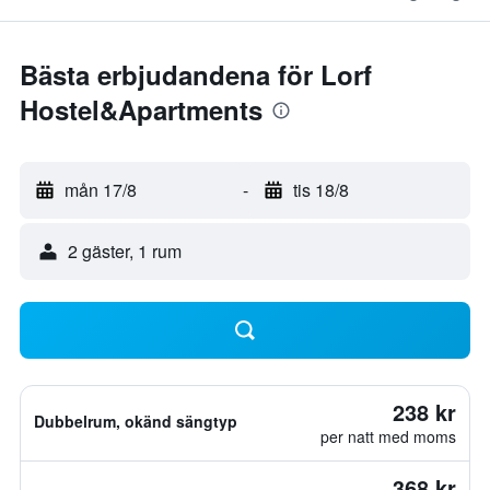
Bästa erbjudandena för Lorf
Hostel&Apartments
mån 17/8
-
tis 18/8
2 gäster, 1 rum
238 kr
Dubbelrum, okänd sängtyp
per natt med moms
368 kr