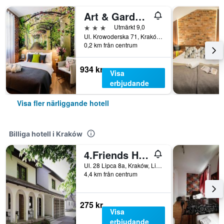
Art & Garden Residence
3 stjärnor
Utmärkt 9,0
Ul. Krowoderska 71, Kraków, Lillpolens vojvodskap, Polen
0,2 km från centrum
934 kr
Visa
erbjudande
Visa fler närliggande hotell
Billiga hotell i Kraków
4.Friends Hostel
Ul. 28 Lipca 8a, Kraków, Lillpolens vojvodskap, Polen
4,4 km från centrum
275 kr
Visa
erbjudande