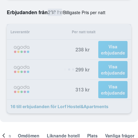
Erbjudanden från
238 kr
/
Billigaste Pris per natt
Leverantör
Per natt totalt
Visa
238 kr
erbjudande
Visa
299 kr
erbjudande
Visa
313 kr
erbjudande
16 till erbjudanden för Lorf Hostel&Apartments
Om
Omdömen
Liknande hotell
Plats
Vanliga frågor