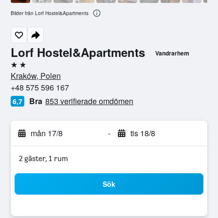
Bilder från Lorf Hostel&Apartments
Lorf Hostel&Apartments
Vandrarhem
2 stjärnor
Kraków, Polen
+48 575 596 167
Bra
853 verifierade omdömen
6,7
mån 17/8
-
tis 18/8
2 gäster, 1 rum
Sök