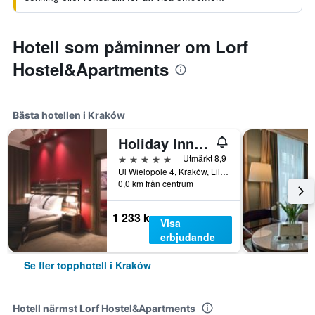
Hotell som påminner om Lorf
Hostel&Apartments
Bästa hotellen i Kraków
Holiday Inn Krakow City Centre By IHG
5 stjärnor
Utmärkt 8,9
Ul Wielopole 4, Kraków, Lillpolens vojvodskap, Polen
0,0 km från centrum
1 233 kr
Visa
erbjudande
Se fler topphotell i Kraków
Hotell närmst Lorf Hostel&Apartments