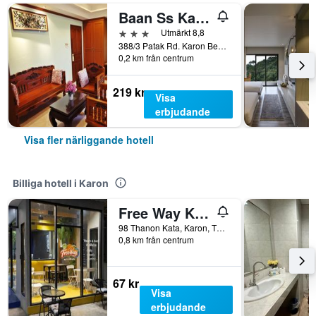
Baan Ss Karon
3 stjärnor
Utmärkt 8,8
388/3 Patak Rd. Karon Beach, Karon, Thailand
0,2 km från centrum
219 kr
Visa
erbjudande
Visa fler närliggande hotell
Billiga hotell i Karon
Free Way Kata Beach Hostel
98 Thanon Kata, Karon, Thailand
0,8 km från centrum
67 kr
Visa
erbjudande