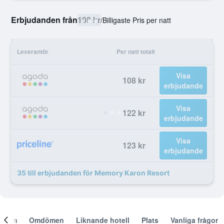
Erbjudanden från
108 kr
/
Billigaste Pris per natt
Leverantör
Per natt totalt
Visa
108 kr
erbjudande
Visa
122 kr
erbjudande
Visa
123 kr
erbjudande
35 till erbjudanden för Memory Karon Resort
Om
Omdömen
Liknande hotell
Plats
Vanliga frågor