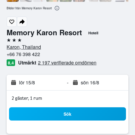
Bilder från Memory Karon Resort
Memory Karon Resort
Hotell
3 stjärnor
Karon, Thailand
+66 76 398 422
Utmärkt
2 197 verifierade omdömen
8,4
lör 15/8
-
sön 16/8
2 gäster, 1 rum
Sök