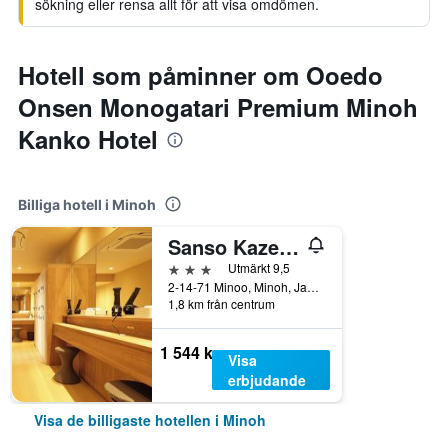
sökning eller rensa allt för att visa omdömen.
Hotell som påminner om Ooedo
Onsen Monogatari Premium Minoh
Kanko Hotel
Billiga hotell i Minoh
Sanso Kaze No Mori
3 stjärnor
Utmärkt 9,5
2-14-71 Minoo, Minoh, Japan
1,8 km från centrum
1 544 kr
Visa
erbjudande
Visa de billigaste hotellen i Minoh