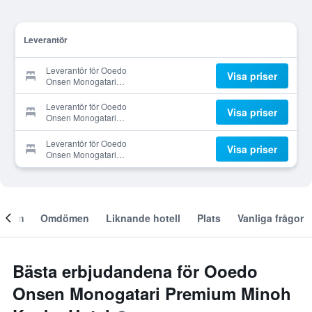
Leverantör
Leverantör för Ooedo
Visa priser
Onsen Monogatari
Premium Minoh Kanko
Hotel
Leverantör för Ooedo
Visa priser
Onsen Monogatari
Premium Minoh Kanko
Hotel
Leverantör för Ooedo
Visa priser
Onsen Monogatari
Premium Minoh Kanko
Hotel
Om
Omdömen
Liknande hotell
Plats
Vanliga frågor
Bästa erbjudandena för Ooedo
Onsen Monogatari Premium Minoh