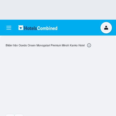
Bilder från Ooedo Onsen Monogatari Premium Minoh Kanko Hotel