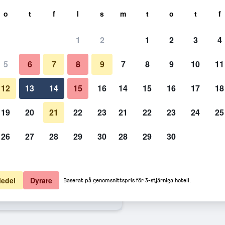
k
o
t
f
l
s
m
t
o
t
f
1
2
1
2
3
4
illigaste Pris per natt
5
6
7
8
9
7
8
9
10
11
Balkong
natt totalt
12
13
14
15
16
14
15
16
17
18
603 kr
Visa erbjudande
19
20
21
22
23
21
22
23
24
25
26
27
28
29
30
28
29
30
Bilder från Arroyo Boutique&Bus
633 kr
Visa erbjudande
662 kr
Visa erbjudande
edel
Dyrare
Baserat på genomsnittspris för 3-stjärniga hotell.
ique&Business Hotel- By Star