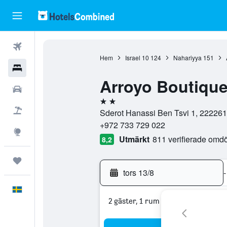
Flyg
Hem
Israel
10 124
Nahariyya
151
Hotell
Arroyo Boutique
Hyrbilar
2 stjärnor
Flyg+hotell
Sderot Hanassi Ben Tsvi 1, 2222612
+972 733 729 022
Explore
Utmärkt
811 verifierade om
8,2
Trips
tors 13/8
-
Svenska
2 gäster, 1 rum