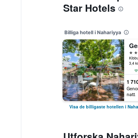
Star Hotels
Billiga hotell i Nahariyya
Ge
3 st
3,4 k
1 710
Geno
natt
Visa de billigaste hotellen i Nah
Utforska Nahar