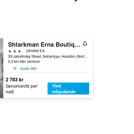
Shtarkman Erna Boutique Hotel Nahariya
3 stjärnor
Utmärkt 9,4
29 Jabotinsky Street, Nahariyya, Haûafon (Northern), Israel
0,3 km från centrum
Gratis Wifi
2 783 kr
Visa
Genomsnitt per
erbjudande
natt