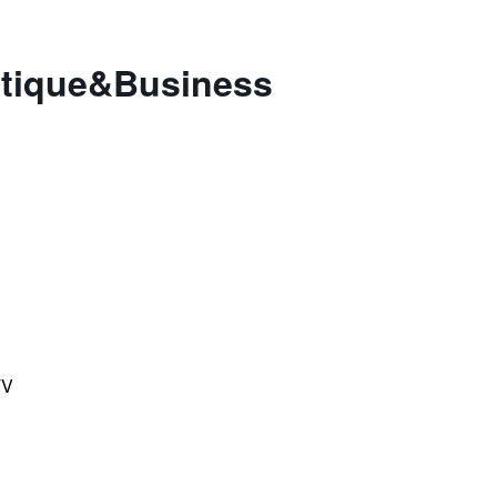
utique&Business
TV