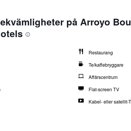
ekvämligheter på Arroyo Bo
Hotels
Restaurang
Te/kaffebryggare
Affärscentrum
n
Flat-screen TV
Kabel- eller satellit-