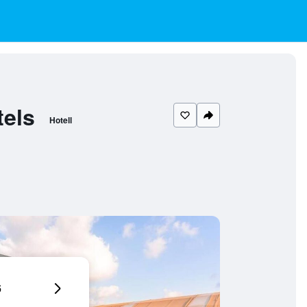
tels
Hotell
6