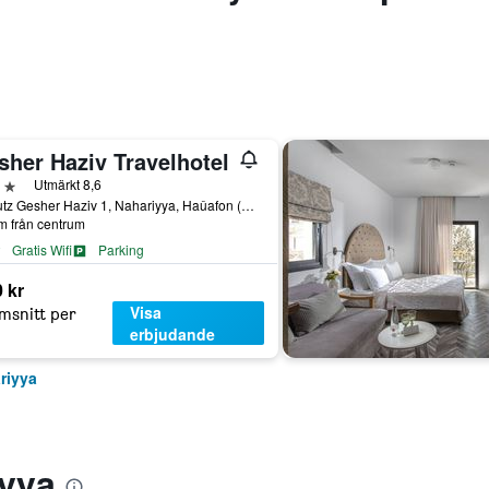
sher Haziv Travelhotel
järnor
Utmärkt 8,6
Kibbutz Gesher Haziv 1, Nahariyya, Haûafon (Northern), Israel
m från centrum
Gratis Wifi
Parking
 kr
Visa
msnitt per
erbjudande
ariyya
iyya