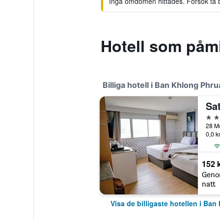
Inga omdömen hittades. Försök ta bor
Hotell som påmi
Billiga hotell i Ban Khlong Phr
Sa
3 st
0,0 k
152 
Geno
natt
Visa de billigaste hotellen i Ba