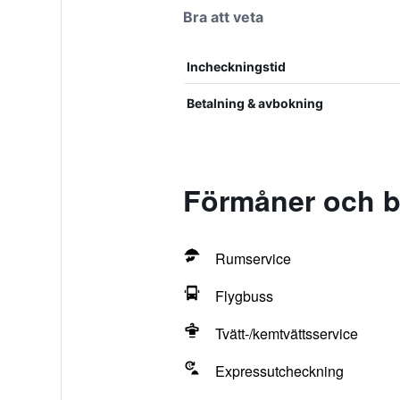
Bra att veta
Incheckningstid
Betalning & avbokning
Förmåner och be
Rumservice
Flygbuss
Tvätt-/kemtvättsservice
Expressutcheckning