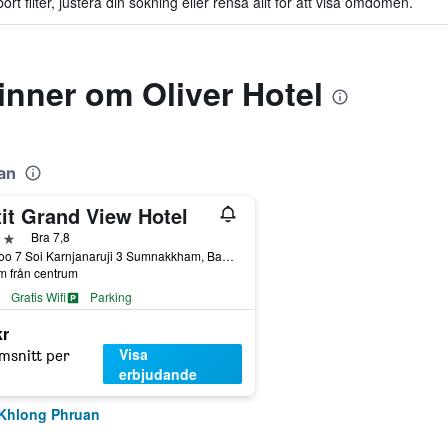
t filter, justera din sökning eller rensa allt för att visa omdömen.
nner om Oliver Hotel
uan
tit Grand View Hotel
järnor
Bra 7,8
28 Moo 7 Soi Karnjanaruji 3 Sumnakkham, Ban Khlong Phruan, Thailand
m från centrum
Gratis Wifi
Parking
kr
Visa
msnitt per
erbjudande
n Khlong Phruan