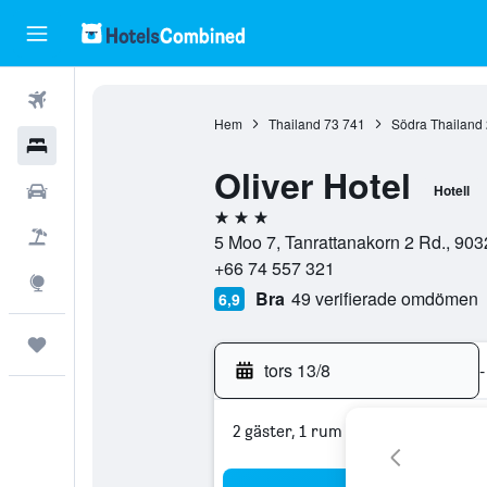
Flyg
Hem
Thailand
73 741
Södra Thailand
Hotell
Oliver Hotel
Hyrbilar
Hotell
3 stjärnor
Flyg+hotell
5 Moo 7, Tanrattanakorn 2 Rd., 90
+66 74 557 321
Explore
Bra
49 verifierade omdömen
6,9
Trips
tors 13/8
-
2 gäster, 1 rum