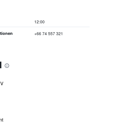
12:00
+66 74 557 321
ptionen
l
TV
nt