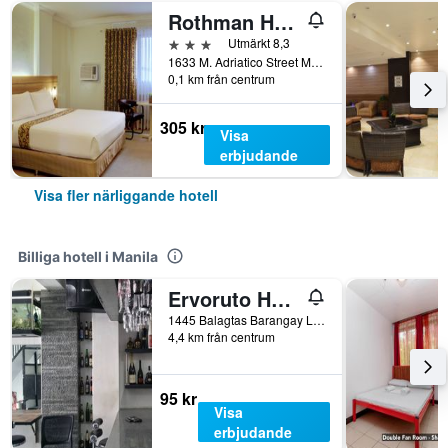
Rothman Hotel
3 stjärnor
Utmärkt 8,3
1633 M. Adriatico Street Malate, Manila, Filippinerna
0,1 km från centrum
305 kr
Visa
erbjudande
Visa fler närliggande hotell
Billiga hotell i Manila
Ervoruto Hostel Makati
1445 Balagtas Barangay La Paz, Manila, Filippinerna
4,4 km från centrum
95 kr
Visa
erbjudande