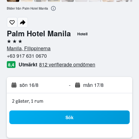
Bilder från Palm Hotel Manila
Palm Hotel Manila
Hotell
3 stjärnor
Manila, Filippinerna
+63 917 631 0670
Utmärkt
812 verifierade omdömen
8,4
sön 16/8
-
mån 17/8
2 gäster, 1 rum
Sök