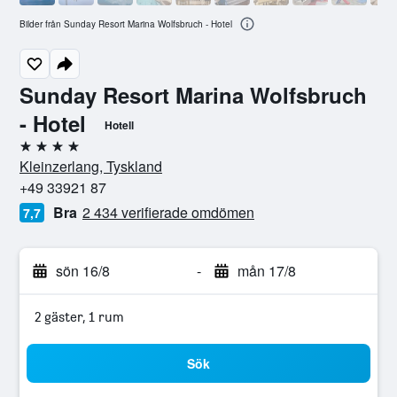
Bilder från Sunday Resort Marina Wolfsbruch - Hotel
Sunday Resort Marina Wolfsbruch
- Hotel
Hotell
4 stjärnor
Kleinzerlang, Tyskland
+49 33921 87
Bra
2 434 verifierade omdömen
7,7
sön 16/8
-
mån 17/8
2 gäster, 1 rum
Sök