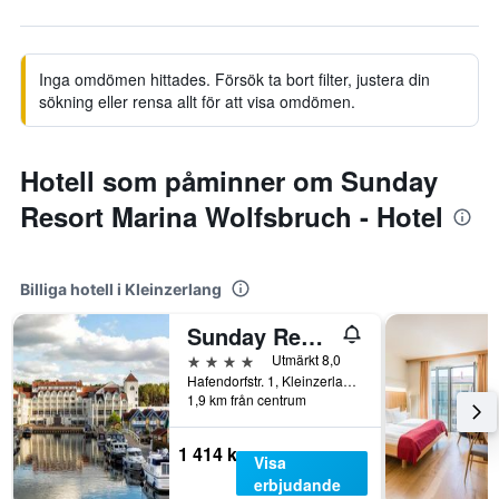
Inga omdömen hittades. Försök ta bort filter, justera din
sökning eller rensa allt för att visa omdömen.
Hotell som påminner om Sunday
Resort Marina Wolfsbruch - Hotel
Billiga hotell i Kleinzerlang
Sunday Resort Hafendorf Rheinsberg
4 stjärnor
Utmärkt 8,0
Hafendorfstr. 1, Kleinzerlang, Brandenburg, Tyskland
1,9 km från centrum
1 414 kr
Visa
erbjudande