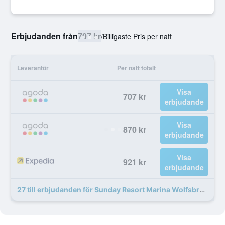
Erbjudanden från
707 kr
/
Billigaste Pris per natt
Leverantör
Per natt totalt
Visa
707 kr
erbjudande
Visa
870 kr
erbjudande
Visa
921 kr
erbjudande
27 till erbjudanden för Sunday Resort Marina Wolfsbruch - Hotel