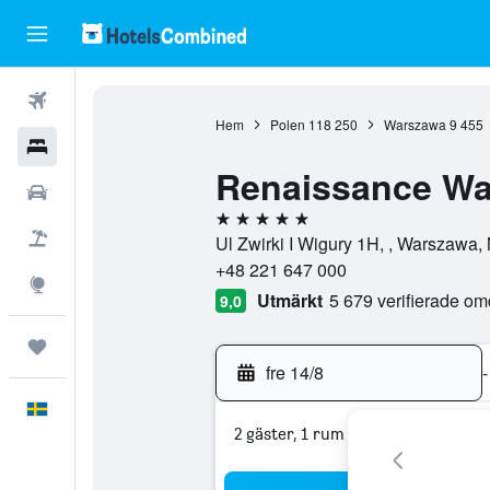
Flyg
Hem
Polen
118 250
Warszawa
9 455
Hotell
Renaissance War
Hyrbilar
5 stjärnor
Flyg+hotell
Ul Zwirki I Wigury 1H, , Warszawa
+48 221 647 000
Explore
Utmärkt
5 679 verifierade o
9,0
Trips
fre 14/8
-
Svenska
2 gäster, 1 rum