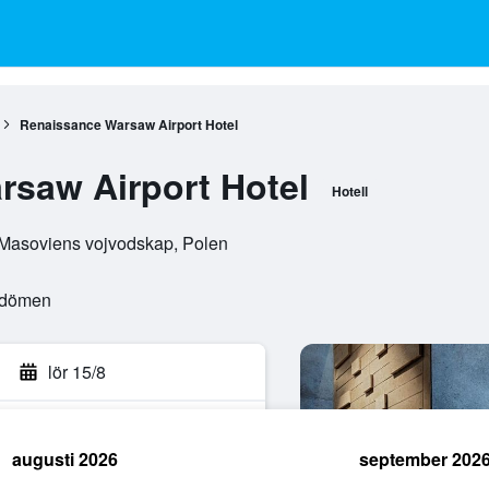
Renaissance Warsaw Airport Hotel
saw Airport Hotel
Hotell
, Masoviens vojvodskap, Polen
mdömen
lör 15/8
augusti 2026
september 202