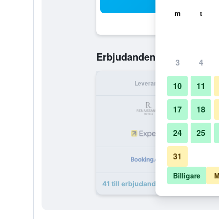
Sö
m
t
1 077 kr
Erbjudanden från
/
B
3
4
Leverantör
Per 
10
11
1 
17
18
24
25
1 
31
1 
Billigare
M
41 till erbjudanden för Renaissanc