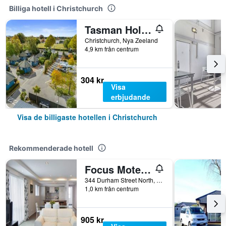
Billiga hotell i Christchurch
Tasman Holiday Parks - Christchurch
Christchurch, Nya Zeeland
4,9 km från centrum
304 kr
Visa
erbjudande
Visa de billigaste hotellen i Christchurch
Rekommenderade hotell
Focus Motel And Executive Suites
344 Durham Street North, Christchurch, Nya Zeeland
1,0 km från centrum
905 kr