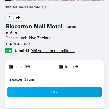
Bilder från Riccarton Mall Motel
Riccarton Mall Motel
Motell
3 stjärnor
Christchurch, Nya Zeeland
+64 3348 8612
Utmärkt
965 verifierade omdömen
8,8
tors 13/8
-
fre 14/8
2 gäster, 1 rum
Sök