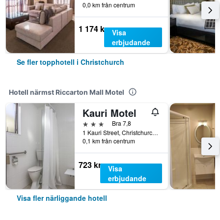
0,0 km från centrum
1 174 kr
Visa
erbjudande
Se fler topphotell i Christchurch
Hotell närmst Riccarton Mall Motel
Kauri Motel
3 stjärnor
Bra 7,8
1 Kauri Street, Christchurch, Nya Zeeland
0,1 km från centrum
723 kr
Visa
erbjudande
Visa fler närliggande hotell