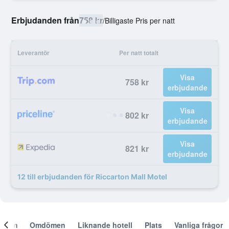
Erbjudanden från
758 kr
/
Billigaste Pris per natt
Leverantör
Per natt totalt
Visa
758 kr
erbjudande
Visa
802 kr
erbjudande
Visa
821 kr
erbjudande
12 till erbjudanden för Riccarton Mall Motel
Om
Omdömen
Liknande hotell
Plats
Vanliga frågor