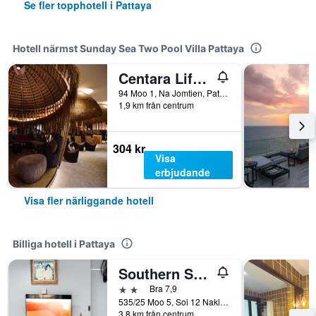
Se fler topphotell i Pattaya
Hotell närmst Sunday Sea Two Pool Villa Pattaya
Centara Life Maris Resort Jomtien
94 Moo 1, Na Jomtien, Pattaya, Thailand
1,9 km från centrum
304 kr
Visa
erbjudande
Visa fler närliggande hotell
Billiga hotell i Pattaya
Southern Star Resort
2 stjärnor
Bra 7,9
535/25 Moo 5, Soi 12 Naklua Road, Banglamung, Pattaya, Thailand
3,8 km från centrum