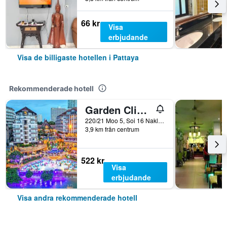
66 kr
Visa
erbjudande
Visa de billigaste hotellen i Pattaya
Rekommenderade hotell
Garden Cliff Resort and Spa
220/21 Moo 5, Soi 16 Naklua, Pattaya, Thailand
3,9 km från centrum
522 kr
Visa
erbjudande
Visa andra rekommenderade hotell