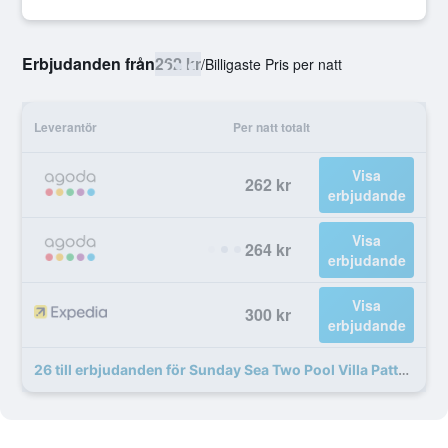
Erbjudanden från
262 kr
/
Billigaste Pris per natt
Leverantör
Per natt totalt
Visa
262 kr
erbjudande
Visa
264 kr
erbjudande
Visa
300 kr
erbjudande
26 till erbjudanden för Sunday Sea Two Pool Villa Pattaya