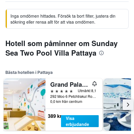
Inga omdömen hittades. Försök ta bort filter, justera din
sökning eller rensa allt för att visa omdömen.
Hotell som påminner om Sunday
Sea Two Pool Villa Pattaya
Bästa hotellen i Pattaya
Grand Palazzo Hotel - Sha Extra Plus
5 stjärnor
Utmärkt 8,1
292 Moo 6 Petchtrakul Road, Pattaya, Thailand
0,0 km från centrum
389 kr
Visa
erbjudande