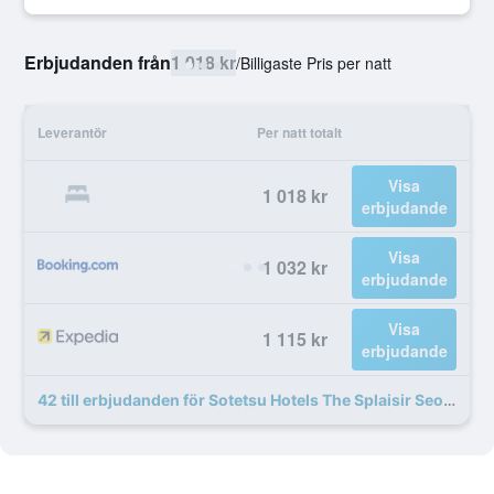
Erbjudanden från
1 018 kr
/
Billigaste Pris per natt
Leverantör
Per natt totalt
Visa
1 018 kr
erbjudande
Visa
1 032 kr
erbjudande
Visa
1 115 kr
erbjudande
42 till erbjudanden för Sotetsu Hotels The Splaisir Seoul Dongdaemun