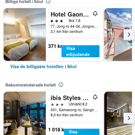
Billiga hotell i Söul
Hotel Gaon Golden Park Dongdaemun
Klasskategori: 3
Bra 7,8
77, Jong-ro 44-Gil, Jongno-gu, Söul, Sydkorea
3,1 km från centrum
371 kr
Visa
erbjudande
Visa de billigaste hotellen i Söul
Rekommenderade hotell
ibis Styles Ambassador Seoul Gangnam
3 stjärnor
Utmärkt 8,2
431, Samseong-ro, Gangnam-gu, Söul, Sydkorea
8,0 km från centrum
1 018 kr
Visa