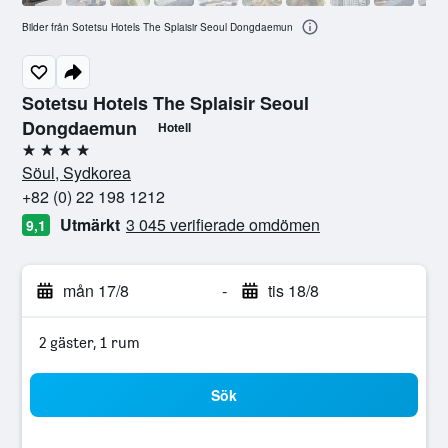
Bilder från Sotetsu Hotels The Splaisir Seoul Dongdaemun
Sotetsu Hotels The Splaisir Seoul
Dongdaemun
Hotell
4 stjärnor
Söul, Sydkorea
+82 (0) 22 198 1212
Utmärkt
3 045 verifierade omdömen
9,1
mån 17/8
-
tis 18/8
2 gäster, 1 rum
Sök