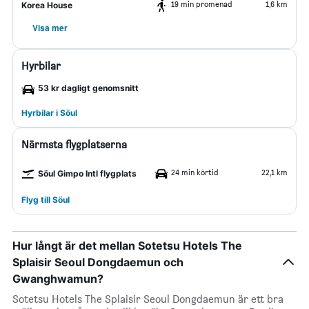
19 min promenad
1,6 km
Korea House
Visa mer
Hyrbilar
53 kr dagligt genomsnitt
Hyrbilar i Söul
Närmsta flygplatserna
24 min körtid
22,1 km
Söul Gimpo Intl flygplats
Flyg till Söul
Hur långt är det mellan Sotetsu Hotels The
Splaisir Seoul Dongdaemun och
Gwanghwamun?
Sotetsu Hotels The Splaisir Seoul Dongdaemun är ett bra