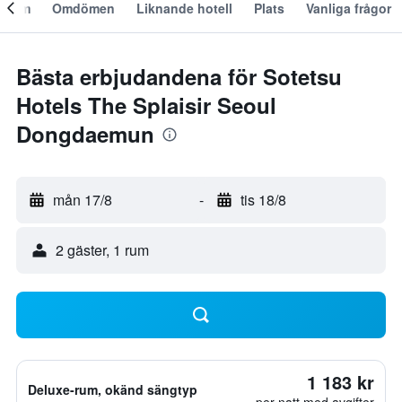
Om
Omdömen
Liknande hotell
Plats
Vanliga frågor
Bästa erbjudandena för Sotetsu
Hotels The Splaisir Seoul
Dongdaemun
mån 17/8
-
tis 18/8
2 gäster, 1 rum
1 183 kr
Deluxe-rum, okänd sängtyp