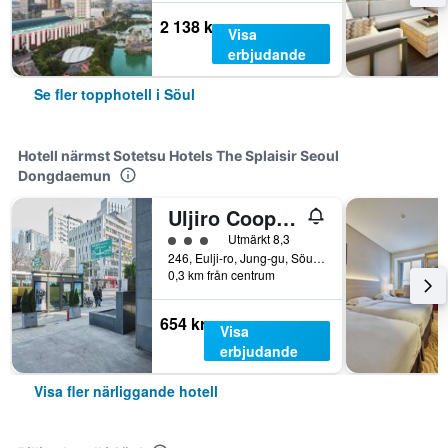
2 138 kr
Visa
erbjudande
Se fler topphotell i Söul
Hotell närmst Sotetsu Hotels The Splaisir Seoul
Dongdaemun
Uljiro Coop Residence Dongdaemun
Klasskategori: 3
Utmärkt 8,3
246, Eulji-ro, Jung-gu, Söul, Sydkorea
0,3 km från centrum
654 kr
Visa
erbjudande
Visa fler närliggande hotell