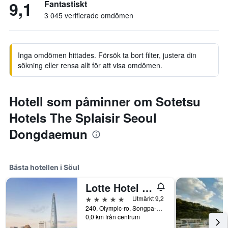
9,1
Fantastiskt
3 045 verifierade omdömen
Inga omdömen hittades. Försök ta bort filter, justera din
sökning eller rensa allt för att visa omdömen.
Hotell som påminner om Sotetsu
Hotels The Splaisir Seoul
Dongdaemun
Bästa hotellen i Söul
Lotte Hotel World
5 stjärnor
Utmärkt 9,2
240, Olympic-ro, Songpa-gu, Söul, Sydkorea
0,0 km från centrum