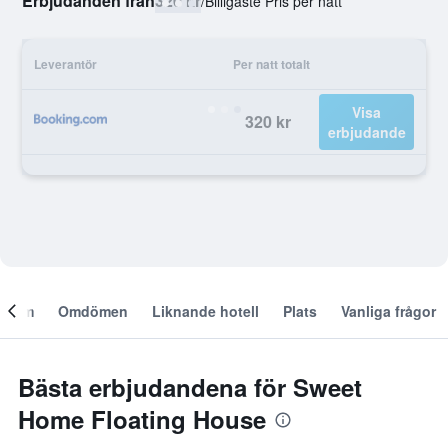
Erbjudanden från
320 kr
/
Billigaste Pris per natt
Leverantör
Per natt totalt
Visa
320 kr
erbjudande
Om
Omdömen
Liknande hotell
Plats
Vanliga frågor
Bästa erbjudandena för Sweet
Home Floating House